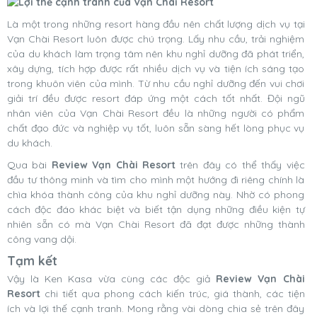
Là một trong những resort hàng đầu nên chất lượng dịch vụ tại
Vạn Chài Resort luôn được chú trọng. Lấy nhu cầu, trải nghiệm
của du khách làm trọng tâm nên khu nghỉ dưỡng đã phát triển,
xây dựng, tích hợp được rất nhiều dịch vụ và tiện ích sáng tạo
trong khuôn viên của mình. Từ nhu cầu nghỉ dưỡng đến vui chơi
giải trí đều được resort đáp ứng một cách tốt nhất. Đội ngũ
nhân viên của Vạn Chài Resort đều là những người có phẩm
chất đạo đức và nghiệp vụ tốt, luôn sẵn sàng hết lòng phục vụ
du khách.
Qua bài
Review Vạn Chài Resort
trên đây có thể thấy việc
đầu tư thông minh và tìm cho mình một hướng đi riêng chính là
chìa khóa thành công của khu nghỉ dưỡng này. Nhờ có phong
cách độc đáo khác biệt và biết tận dụng những điều kiện tự
nhiên sẵn có mà Vạn Chài Resort đã đạt được những thành
công vang dội.
Tạm kết
Vậy là Ken Kasa vừa cùng các độc giả
Review Vạn Chài
Resort
chi tiết qua phong cách kiến trúc, giá thành, các tiện
ích và lợi thế cạnh tranh. Mong rằng vài dòng chia sẻ trên đây