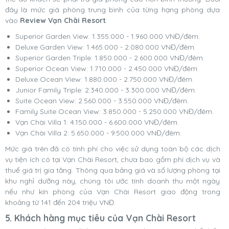
đây là mức giá phòng trung bình của từng hạng phòng dựa
vào
Review Vạn Chài Resort
:
Superior Garden View: 1.355.000 - 1.960.000 VNĐ/đêm.
Deluxe Garden View: 1.465.000 - 2.080.000 VNĐ/đêm.
Superior Garden Triple: 1.850.000 - 2.600.000 VNĐ/đêm.
Superior Ocean View: 1.710.000 - 2.450.000 VNĐ/đêm.
Deluxe Ocean View: 1.880.000 - 2.750.000 VNĐ/đêm.
Junior Family Triple: 2.340.000 - 3.300.000 VNĐ/đêm.
Suite Ocean View: 2.560.000 - 3.550.000 VNĐ/đêm.
Family Suite Ocean View: 3.850.000 - 5.250.000 VNĐ/đêm.
Vạn Chài Villa 1: 4.150.000 - 6.600.000 VNĐ/đêm.
Vạn Chài Villa 2: 5.650.000 - 9.500.000 VNĐ/đêm.
Mức giá trên đã có tính phí cho việc sử dụng toàn bộ các dịch
vụ tiện ích có tại Vạn Chài Resort, chưa bao gồm phí dịch vụ và
thuế giá trị gia tăng. Thông qua bảng giá và số lượng phòng tại
khu nghỉ dưỡng này, chúng tôi ước tính doanh thu một ngày
nếu như kín phòng của Vạn Chài Resort giao động trong
khoảng từ 141 đến 204 triệu VNĐ.
5. Khách hàng mục tiêu của Vạn Chài Resort