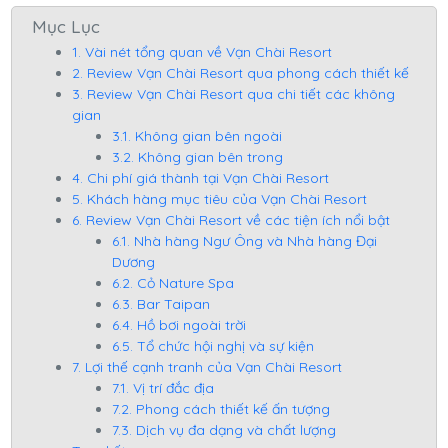
Mục Lục
1. Vài nét tổng quan về Vạn Chài Resort
2. Review Vạn Chài Resort qua phong cách thiết kế
3. Review Vạn Chài Resort qua chi tiết các không
gian
3.1. Không gian bên ngoài
3.2. Không gian bên trong
4. Chi phí giá thành tại Vạn Chài Resort
5. Khách hàng mục tiêu của Vạn Chài Resort
6. Review Vạn Chài Resort về các tiện ích nổi bật
6.1. Nhà hàng Ngư Ông và Nhà hàng Đại
Dương
6.2. Cỏ Nature Spa
6.3. Bar Taipan
6.4. Hồ bơi ngoài trời
6.5. Tổ chức hội nghị và sự kiện
7. Lợi thế cạnh tranh của Vạn Chài Resort
7.1. Vị trí đắc địa
7.2. Phong cách thiết kế ấn tượng
7.3. Dịch vụ đa dạng và chất lượng