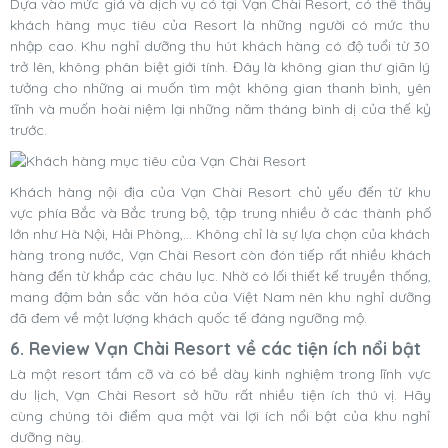
Dựa vào mức giá và dịch vụ có tại
Vạn Chài Resort, có thể thấy
khách hàng mục tiêu của Resort là những người có mức thu
nhập cao. Khu nghỉ dưỡng thu hút khách hàng có độ tuổi từ 30
trở lên, không phân biệt giới tính. Đây là không gian thư giãn lý
tưởng cho những ai muốn tìm một không gian thanh bình, yên
tĩnh và muốn hoài niệm lại những năm tháng bình dị của thế kỷ
trước.
Khách hàng nội địa của Vạn Chài Resort chủ yếu đến từ khu
vực phía Bắc và Bắc trung bộ, tập trung nhiều ở các thành phố
lớn như Hà Nội, Hải Phòng,... Không chỉ là sự lựa chọn của khách
hàng trong nước, Vạn Chài Resort còn đón tiếp rất nhiều khách
hàng đến từ khắp các châu lục. Nhờ có lối thiết kế truyền thống,
mang đậm bản sắc văn hóa của Việt Nam nên khu nghỉ dưỡng
đã đem về một lượng khách quốc tế đáng ngưỡng mộ.
6. Review Vạn Chài Resort về các tiện ích nổi bật
Là một resort tầm cỡ và có bề dày kinh nghiệm trong lĩnh vực
du lịch,
Vạn Chài Resort sở hữu rất nhiều tiện ích thú vị. Hãy
cùng chúng tôi điểm qua một vài lợi ích nổi bật của khu nghỉ
dưỡng này.