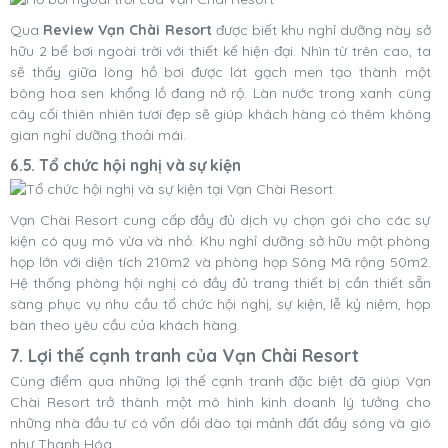
Qua
Review Vạn Chài Resort
được biết khu nghỉ dưỡng này sở
hữu 2 bể bơi ngoài trời với thiết kế hiện đại. Nhìn từ trên cao, ta
sẽ thấy giữa lòng hồ bơi được lát gạch men tạo thành một
bông hoa sen khổng lồ đang nở rộ. Làn nước trong xanh cùng
cây cối thiên nhiên tươi đẹp sẽ giúp khách hàng có thêm không
gian nghỉ dưỡng thoải mái.
6.5. Tổ chức hội nghị và sự kiện
Vạn Chài Resort cung cấp đầy đủ dịch vụ chọn gói cho các sự
kiện có quy mô vừa và nhỏ. Khu nghỉ dưỡng sở hữu một phòng
họp lớn với diện tích 210m2 và phòng họp Sông Mã rộng 50m2.
Hệ thống phòng hội nghị có đầy đủ trang thiết bị cần thiết sẵn
sàng phục vụ nhu cầu tổ chức hội nghị, sự kiện, lễ kỷ niệm, họp
bàn theo yêu cầu của khách hàng.
7. Lợi thế cạnh tranh của Vạn Chài Resort
Cùng điểm qua những lợi thế cạnh tranh đặc biệt đã giúp Vạn
Chài Resort trở thành một mô hình kinh doanh lý tưởng cho
những nhà đầu tư có vốn dồi dào tại mảnh đất đầy sóng và gió
như Thanh Hóa.