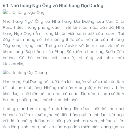
6.1. Nhà hàng Ngư Ông và Nhà hàng Đại Dương
Nhà hàng Ngư Ông và Nhà hàng Đại Dương của
Vạn Chài
Resort đều mang phong cách thiết kế mộc mạc, dân dã. Nhà
hàng Ngư Ông nằm trong khuôn viên xanh tươi của resort. Tại
đây, khách hàng có thể thưởng thức các món ăn của phương
Tây sang trọng như: Trứng cá Caviar với kem chua và bánh
khoai lang, Súp hành kiểu Pháp, Súp tôm chua cay, Sườn Cừu
nướng, Cá hồi nướng với cơm Ý, Mì ống với pho mát
Mozzarella,...
Nhà hàng Đại Dương bên bờ biển lại chuyên về các món ăn làm
từ hải sản tươi sống. Những món ăn mang đậm hương vị biển
khơi được chế biến bởi bàn tay của các đầu bếp tài hoa sẽ làm
hài lòng những thực khách khó tính nhất.
Không gian bên trong 2 nhà hàng đều được thiết kế theo hơi
hướng cổ điển khi sử dụng vật liệu bằng gỗ là chỉ đạo. Kết hợp
với đó là những đường nét thẳng và hình mái vòm, những chiếc
đèn lồng hình cái rọ bắt cá của ngư dân miền biển càng tạo sự