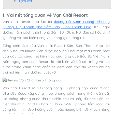
Tạm kết
1. Vài nét tổng quan về Vạn Chài Resort
Vạn Chài Resort tọa lạc tại
đường Hồ Xuân Hương, Phường
Quảng Cư, Thành phố Sầm Sơn, Tỉnh Thanh Hóa
. Khu nghỉ
dưỡng nằm cách thành phố Sầm Sơn 3km. Nơi đây sở hữu vị trí
lý tưởng với bãi biển riêng và không gian rộng rãi.
Tổng diện tích của Vạn chài Resort Sầm Sơn Thanh Hóa lên
đến 5 ha, cả khuôn viên được bao phủ bởi một màu xanh mát
của cây cối cùng nét kiến trúc của làng quê Bắc Bộ Việt Nam.
Nằm ngay bên cạnh Resort là bãi biển với bờ cát trắng và làn
nước trong xanh chắc chắn sẽ đem đến cho du khách những
trải nghiệm nghỉ dưỡng tuyệt vời.
Vạn chài Resort sở hữu tổng cộng 80 phòng nghỉ cùng 2 căn
villa đều được xây dựng theo phong cách nông thôn dân dã.
Hệ thống phòng được đầu tư chỉn chu với đầy đủ các tiện ích
hiện đại như: TV, điều hòa, tủ lạnh, Wifi,... phòng tắm rộng rãi
cùng tầm nhìn đẹp hướng vườn hoặc hướng biển để khách hàng