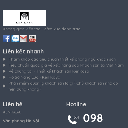
Không gian kiến tạo - cảm xúc dâng trào
Liên kết nhanh
Tham khảo các tiêu chuẩn thiết kế phòng ngủ khách sạn
Tiêu chuẩn quốc gia về xếp hạng sao khách sạn tại Việt Nam
Về chúng tôi - Thiết kế khách sạn KenKasa
Hồ Sơ Năng Lực - Ken KaSa
Phần mềm quản lý khách sạn là gì? Chủ khách sạn nhỏ có
nên dùng không?
Liên hệ
Hotline
KENKASA
098
Văn phòng Hà Nội