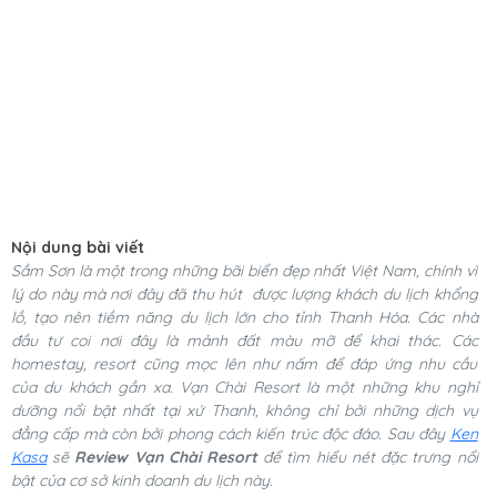
Nội dung bài viết
Sầm Sơn là một trong những bãi biển đẹp nhất Việt Nam, chính vì
lý do này mà nơi đây đã thu hút được lượng khách du lịch khổng
lồ, tạo nên tiềm năng du lịch lớn cho tỉnh Thanh Hóa. Các nhà
đầu tư coi nơi đây là mảnh đất màu mỡ để khai thác. Các
homestay, resort cũng mọc lên như nấm để đáp ứng nhu cầu
của du khách gần xa. Vạn Chài Resort là một những khu nghỉ
dưỡng nổi bật nhất tại xứ Thanh, không chỉ bởi những dịch vụ
đẳng cấp mà còn bởi phong cách kiến trúc độc đáo. Sau đây
Ken
Kasa
sẽ
Review Vạn Chài Resort
để tìm hiểu nét đặc trưng nổi
bật của cơ sở kinh doanh du lịch này.