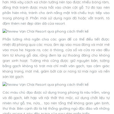
hơn. Mái xây cách xa chân tường nên tạo được nhiều bóng râm,
đồng thời tránh được mưa hắt vào chân cột gỗ. Từ đó tạo nên
phần hiên nhà, tránh cho ánh nắng mặt trời chiếu trực tiếp vào
trong phòng ở. Phần mái sử dụng ngói đỏ hoặc vắt tranh, tô
đậm thêm nét đẹp dân dã của resort.
Phần tường nhà ngăn chia các gian để có thể điều tiết được
nhiệt độ phòng qua các mùa, ấm áp vào mùa đông và mát mẻ
vào mùa hè. Ngoài ra, các ô thông, cửa sổ và cửa ra vào đều
làm từ khung gỗ dài, rộng đem lại sự thoáng đãng cho không
gian sinh hoạt. Tường nhà cũng được giữ nguyên bản, tường
bằng gạch không tô trát mà chỉ miết vân gạch, tạo cảm giác
khang trang, mát mẻ, giảm bớt cái oi nóng từ mái ngói và nền
sân lát gạch.
Các màu chủ đạo được sử dụng trong phòng là nâu trầm, vàng
và đỏ gạch, kết hợp với nội thất thô mộc, sử dụng chất liệu tự
nhiên như gỗ, tre, nứa,... tạo nên tổng thể không gian yên bình,
thư thái. Bên cạnh đó là hệ thống giường ngủ độc đáo với những
chiếc mùng 4 góc đặc trưng của ngư dân miền biển.