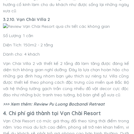
hướng cổ kính làm cho du khách như được sống lại những ngày
xưa cũ.
3.2.10. Vạn Chài Villa 2
Số Lượng: 1 căn
Diện Tích: 150m2 - 2 tầng
Dành cho: 4 khách
Vạn Chài Villa 2 với thiết kế 2 tầng đã làm tăng được đáng kể
diện tích không gian nghỉ dưỡng. Đây là lựa chọn hoàn hảo cho
những gia đình hay nhóm bạn yêu thích sự riêng tư. Villa cũng
được thiết kế theo phong cách đặc trưng của miền quê Bắc Bộ
với hệ thống tường gạch trần cùng nhiều đồ vật decor cực độc
đáo như những bức tranh treo tường, bộ bàn ghế gỗ xưa cũ.
>>> Xem thêm: Review Pu Luong Bocbandi Retreat
4. Chi phí giá thành tại Vạn Chài Resort
Vạn Chài Resort có mức giá thay đổi theo từng thời điểm trong
năm. Vào mùa du lịch cao điểm, phòng sẽ trở nên khan hiếm, vì
thế du khách sẽ phải trả giá phòng cao hơn bình thường. Dưới