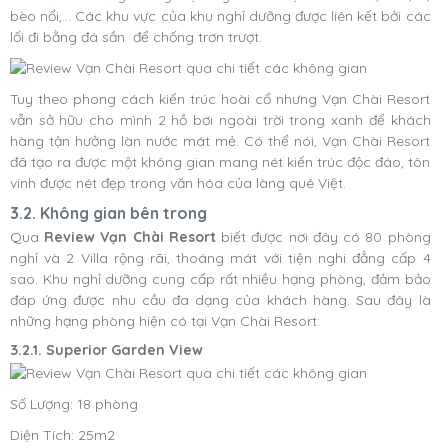
bèo nổi,... Các khu vực của khu nghỉ dưỡng được liên kết bởi các
lối đi bằng đá sần để chống trơn trượt.
Tuy theo phong cách kiến trúc hoài cổ nhưng Vạn Chài Resort
vẫn sở hữu cho mình 2 hồ bơi ngoài trời trong xanh để khách
hàng tận hưởng làn nước mát mẻ. Có thể nói, Vạn Chài Resort
đã tạo ra được một không gian mang nét kiến trúc độc đáo, tôn
vinh được nét đẹp trong văn hóa của làng quê Việt.
3.2. Không gian bên trong
Qua
Review Vạn Chài Resort
biết được nơi đây có 80 phòng
nghỉ và 2 Villa rộng rãi, thoáng mát với tiện nghi đẳng cấp 4
sao. Khu nghỉ dưỡng cung cấp rất nhiều hạng phòng, đảm bảo
đáp ứng được nhu cầu đa dạng của khách hàng. Sau đây là
những hạng phòng hiện có tại Vạn Chài Resort:
3.2.1. Superior Garden View
Số Lượng: 18 phòng
Diện Tích: 25m2