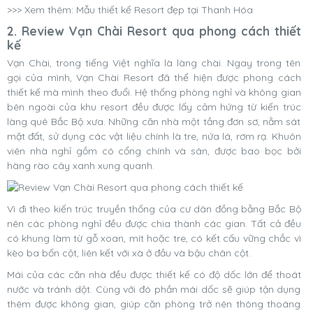
>>> Xem thêm: Mẫu thiết kế Resort đẹp tại Thanh Hóa
2. Review
Vạn Chài Resort qua phong cách thiết
kế
Vạn Chài, trong tiếng Việt nghĩa là làng chài. Ngay trong tên
gọi của mình,
Vạn Chài Resort đã thể hiện được phong cách
thiết kế mà mình theo đuổi. Hệ thống phòng nghỉ và không gian
bên ngoài của khu resort đều được lấy cảm hứng từ kiến trúc
làng quê Bắc Bộ xưa. Những căn nhà một tầng đơn sơ, nằm sát
mặt đất, sử dụng các vật liệu chính là tre, nứa lá, rơm rạ. Khuôn
viên nhà nghỉ gồm có cổng chính và sân, được bao bọc bởi
hàng rào cây xanh xung quanh.
Vì đi theo kiến trúc truyền thống của cư dân đồng bằng Bắc Bộ
nên các phòng nghỉ đều được chia thành các gian. Tất cả đều
có khung làm từ gỗ xoan, mít hoặc tre, có kết cấu vững chắc vì
kèo ba bốn cột, liên kết với xà ở đầu và bậu chân cột.
Mái của các căn nhà đều được thiết kế có độ dốc lớn để thoát
nước và tránh dột. Cùng với đó phần mái dốc sẽ giúp tận dụng
thêm được không gian, giúp căn phòng trở nên thông thoáng