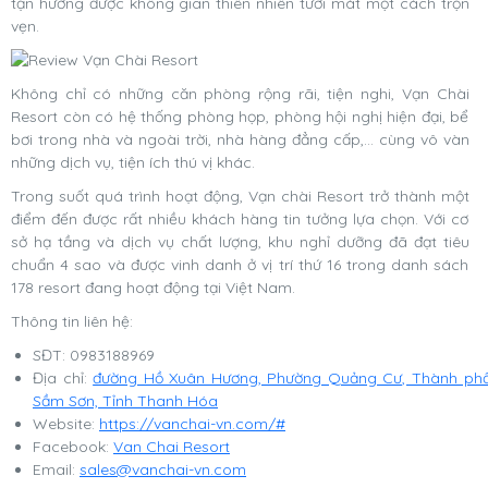
tận hưởng được không gian thiên nhiên tươi mát một cách trọn
vẹn.
Không chỉ có những căn phòng rộng rãi, tiện nghi, Vạn Chài
Resort còn có hệ thống phòng họp, phòng hội nghị hiện đại, bể
bơi trong nhà và ngoài trời, nhà hàng đẳng cấp,... cùng vô vàn
những dịch vụ, tiện ích thú vị khác.
Trong suốt quá trình hoạt động, Vạn chài Resort trở thành một
điểm đến được rất nhiều khách hàng tin tưởng lựa chọn. Với cơ
sở hạ tầng và dịch vụ chất lượng, khu nghỉ dưỡng đã đạt tiêu
chuẩn 4 sao và được vinh danh ở vị trí thứ 16 trong danh sách
178 resort đang hoạt động tại Việt Nam.
Thông tin liên hệ:
SĐT:
0983188969
Địa
chỉ
:
đường Hồ Xuân Hương, Phường Quảng Cư, Thành ph
Sầm Sơn, Tỉnh Thanh Hóa
Website:
https://vanchai-vn.com/#
Facebook:
Van Chai Resort
Email:
sales@vanchai-vn.com