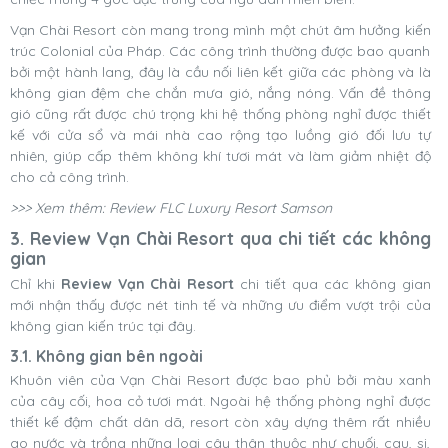
Vạn Chài Resort còn mang trong mình một chút âm hưởng kiến
trúc Colonial của Pháp. Các công trình thường được bao quanh
bởi một hành lang, đây là cầu nối liên kết giữa các phòng và là
không gian đệm che chắn mưa gió, nắng nóng. Vấn đề thông
gió cũng rất được chú trọng khi hệ thống phòng nghỉ được thiết
kế với cửa sổ và mái nhà cao rộng tạo luồng gió đối lưu tự
nhiên, giúp cấp thêm không khí tươi mát và làm giảm nhiệt độ
cho cả công trình.
>>> Xem thêm: Review FLC Luxury Resort Samson
3. Review Vạn Chài Resort qua chi tiết các không
gian
Chỉ khi
Review
Vạn Chài Resort
chi tiết qua các không gian
mới nhận thấy được nét tinh tế và những ưu điểm vượt trội của
không gian kiến trúc tại đây.
3.1. Không gian bên ngoài
Khuôn viên của
Vạn Chài Resort được bao phủ bởi màu xanh
của cây cối, hoa cỏ tươi mát. Ngoài hệ thống phòng nghỉ được
thiết kế đậm chất dân dã, resort còn xây dựng thêm rất nhiều
ao nước và trồng những loại cây thân thuộc như chuối, cau, si,