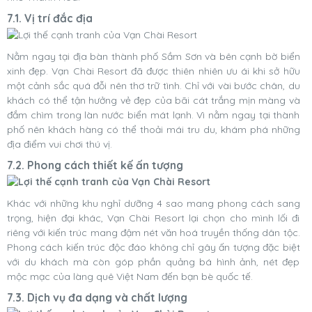
7.1. Vị trí đắc địa
Nằm ngay tại địa bàn thành phố Sầm Sơn và bên cạnh bờ biển
xinh đẹp. Vạn Chài Resort đã được thiên nhiên ưu ái khi sở hữu
một cảnh sắc quá đỗi nên thơ trữ tình. Chỉ với vài bước chân, du
khách có thể tận hưởng vẻ đẹp của bãi cát trắng mịn màng và
đắm chìm trong làn nước biển mát lạnh. Vì nằm ngay tại thành
phố nên khách hàng có thể thoải mái tru du, khám phá những
địa điểm vui chơi thú vị.
7.2. Phong cách thiết kế ấn tượng
Khác với những khu nghỉ dưỡng 4 sao mang phong cách sang
trọng, hiện đại khác, Vạn Chài Resort lại chọn cho mình lối đi
riêng với kiến trúc mang đậm nét văn hoá truyền thống dân tộc.
Phong cách kiến trúc độc đáo không chỉ gây ấn tượng đặc biệt
với du khách mà còn góp phần quảng bá hình ảnh, nét đẹp
mộc mạc của làng quê Việt Nam đến bạn bè quốc tế.
7.3. Dịch vụ đa dạng và chất lượng