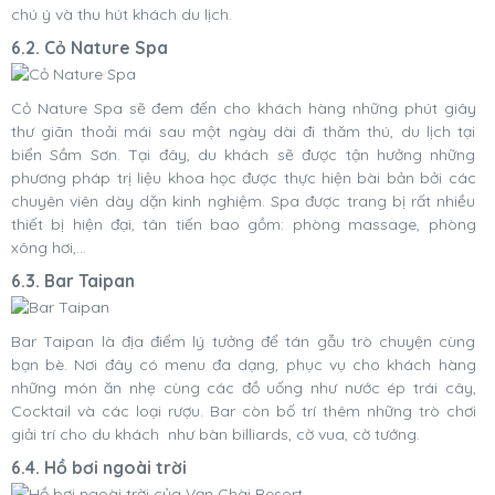
chú ý và thu hút khách du lịch.
6.2. Cỏ Nature Spa
Cỏ Nature Spa sẽ đem đến cho khách hàng những phút giây
thư giãn thoải mái sau một ngày dài đi thăm thú, du lịch tại
biển Sầm Sơn. Tại đây, du khách sẽ được tận hưởng những
phương pháp trị liệu khoa học được thực hiện bài bản bởi các
chuyên viên dày dặn kinh nghiệm. Spa được trang bị rất nhiều
thiết bị hiện đại, tân tiến bao gồm: phòng massage, phòng
xông hơi,...
6.3. Bar Taipan
Bar Taipan là địa điểm lý tưởng để tán gẫu trò chuyện cùng
bạn bè. Nơi đây có menu đa dạng, phục vụ cho khách hàng
những món ăn nhẹ cùng các đồ uống như nước ép trái cây,
Cocktail và các loại rượu. Bar còn bố trí thêm những trò chơi
giải trí cho du khách như bàn billiards, cờ vua, cờ tướng.
6.4. Hồ bơi ngoài trời