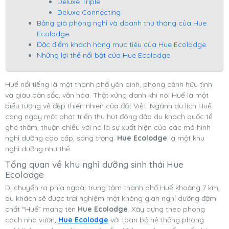
Deluxe Triple
Deluxe Connecting
Bảng giá phòng nghỉ và doanh thu tháng của Hue
Ecolodge
Đặc điểm khách hàng mục tiêu của Hue Ecolodge
Những lợi thế nổi bật của Hue Ecolodge
Huế nổi tiếng là một thành phố yên bình, phong cảnh hữu tình
và giàu bản sắc, văn hóa. Thật xứng danh khi nói Huế là một
biểu tượng vẻ đẹp thiên nhiên của đất Việt. Ngành du lịch Huế
càng ngày một phát triển thu hút đông đảo du khách quốc tế
ghé thăm, thuận chiều với nó là sự xuất hiện của các mô hình
nghỉ dưỡng cao cấp, sang trọng.
Hue Ecolodge
là một khu
nghỉ dưỡng như thế.
Tổng quan về khu nghỉ dưỡng sinh thái Hue
Ecolodge
Di chuyển ra phía ngoài trung tâm thành phố Huế khoảng 7 km,
du khách sẽ được trải nghiệm một không gian nghỉ dưỡng đậm
chất “Huế” mang tên
Hue Ecolodge
. Xây dựng theo phong
cách nhà vườn,
Hue Ecolodge
với toàn bộ hệ thống phòng