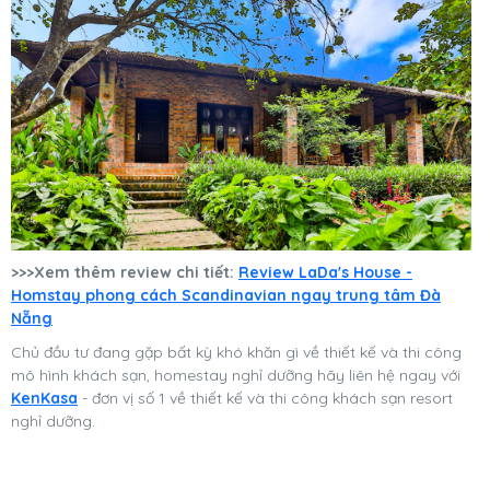
>>>Xem thêm review chi tiết:
Review LaDa's House -
Homstay phong cách Scandinavian ngay trung tâm Đà
Nẵng
Chủ đầu tư đang gặp bất kỳ khó khăn gì về thiết kế và thi công
mô hình khách sạn, homestay nghỉ dưỡng hãy liên hệ ngay với
KenKasa
- đơn vị số 1 về thiết kế và thi công khách sạn resort
nghỉ dưỡng.