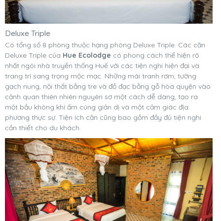
Deluxe Triple
Có tổng số 8 phòng thuộc hạng phòng Deluxe Triple. Các căn
Deluxe Triple của
Hue Ecolodge
có phong cách thể hiện rõ
nhất ngôi nhà truyền thống Huế với các tiện nghi hiện đại và
trang trí sang trọng mộc mạc. Những mái tranh rơm, tường
gạch nung, nội thất bằng tre và đồ đạc bằng gỗ hòa quyện vào
cảnh quan thiên nhiên nguyên sơ một cách dễ dàng, tạo ra
một bầu không khí ấm cúng giản dị và một cảm giác địa
phương thực sự. Tiện ích căn cũng bao gồm đầy đủ tiện nghi
cần thiết cho du khách.