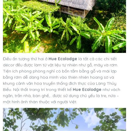
Điều ấn tượng thứ hai ở
Hue Ecolodge
là tất cả các chi tiết
décor đều được làm từ vật liệu tự nhiên như gỗ, mây và rơm.
Tiện ích phòng phòng nghỉ có bồn tắm bằng gỗ và mái lợp
bằng rơm dễ dàng hòa mình vào thiên nhiên hoang sơ và
khung cảnh văn hóa truyền thống đích thực của Làng Thủy
Biều. Nội thất trang trí trong thiết kế
Hue Ecolodge
như vách
ngăn, trần nhà, bàn ghế,.. được sử dụng chủ yếu là tre, nứa –
một hình ảnh thân thuộc với người Việt.