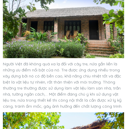
Người Việt đã không quá xa lạ đối với cây tre, nứa gắn liền là
những ưu điểm nổi bật của nó. Tre được ứng dụng nhiều trong
xây dựng bởi nó có độ bền cao, khả năng chịu nhiệt tốt và đặc
biệt là vật liệu tự nhiên, rất thân thiện với môi trường. Thông
thường tre thường được sử dụng làm vật liệu làm sàn nhà, trần
nhà, tường ngăn cách,… Một điểm đáng chú ý khi sử dụng vật
liệu tre, nứa trong thiết kế thi công nội thất là cần được xử lý kỹ
càng, tránh ẩm mốc, gây ảnh hưởng đến chất lượng công trình.