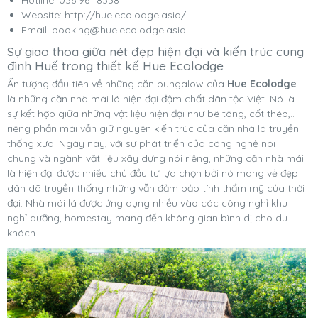
Hotline: 036 961 8338
Website: http://hue.ecolodge.asia/
Email:
booking@hue.ecolodge.asia
Sự giao thoa giữa nét đẹp hiện đại và kiến trúc cung
đình Huế trong thiết kế Hue Ecolodge
Ấn tượng đầu tiên về những căn bungalow của
Hue Ecolodge
là những căn nhà mái lá hiện đại đậm chất dân tộc Việt. Nó là
sự kết hợp giữa những vật liệu hiện đại như bê tông, cốt thép,..
riêng phần mái vẫn giữ nguyên kiến trúc của căn nhà lá truyền
thống xưa. Ngày nay, với sự phát triển của công nghệ nói
chung và ngành vật liệu xây dựng nói riêng, những căn nhà mái
là hiện đại được nhiều chủ đầu tư lựa chọn bởi nó mang vẻ đẹp
dân dã truyền thống những vẫn đảm bảo tính thẩm mỹ của thời
đại. Nhà mái lá được ứng dụng nhiều vào các công nghỉ khu
nghỉ dưỡng, homestay mang đến không gian bình dị cho du
khách.