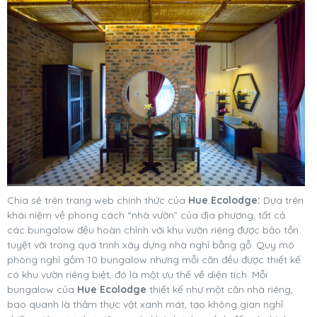
Chia sẻ trên trang web chính thức của
Hue Ecolodge:
Dựa trên
khái niệm về phong cách “nhà vườn” của địa phương, tất cả
các bungalow đều hoàn chỉnh với khu vườn riêng được bảo tồn
tuyệt vời trong quá trình xây dựng nhà nghỉ bằng gỗ. Quy mô
phòng nghỉ gồm 10 bungalow nhưng mỗi căn đều được thiết kế
có khu vườn riêng biệt, đó là một ưu thế về diện tích. Mỗi
bungalow của
Hue Ecolodge
thiết kế như một căn nhà riêng,
bao quanh là thảm thực vật xanh mát, tạo không gian nghỉ