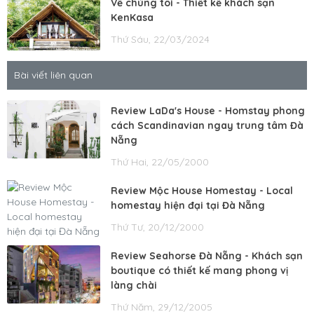
Về chúng tôi - Thiết kế khách sạn
KenKasa
Thứ Sáu, 22/03/2024
Bài viết liên quan
Review LaDa's House - Homstay phong
cách Scandinavian ngay trung tâm Đà
Nẵng
Thứ Hai, 22/05/2000
Review Mộc House Homestay - Local
homestay hiện đại tại Đà Nẵng
Thứ Tư, 20/12/2000
Review Seahorse Đà Nẵng - Khách sạn
boutique có thiết kế mang phong vị
làng chài
Thứ Năm, 29/12/2005