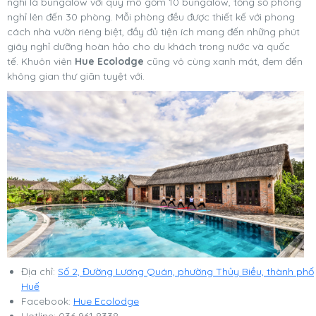
nghỉ là bungalow với quy mô gồm 10 bungalow, tổng số phòng
nghỉ lên đến 30 phòng. Mỗi phòng đều được thiết kế với phong
cách nhà vườn riêng biệt, đầy đủ tiện ích mang đến những phút
giây nghỉ dưỡng hoàn hảo cho du khách trong nước và quốc
tế. Khuôn viên
Hue Ecolodge
cũng vô cùng xanh mát, đem đến
không gian thư giãn tuyệt với.
Địa chỉ:
Số 2, Đường Lương Quán, phường Thủy Biều, thành phố
Huế
Facebook:
Hue Ecolodge