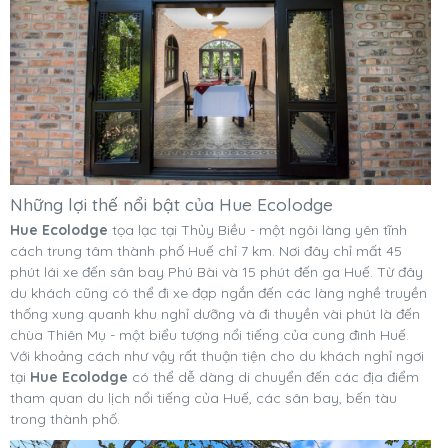
Những lợi thế nổi bật của Hue Ecolodge
Hue Ecolodge
tọa lạc tại Thủy Biều - một ngôi làng yên tĩnh
cách trung tâm thành phố Huế chỉ 7 km. Nơi đây chỉ mất 45
phút lái xe đến sân bay Phú Bài và 15 phút đến ga Huế. Từ đây
du khách cũng có thể đi xe đạp ngắn đến các làng nghề truyền
thống xung quanh khu nghỉ dưỡng và đi thuyền vài phút là đến
chùa Thiên Mụ - một biểu tượng nổi tiếng của cung đình Huế.
Với khoảng cách như vậy rất thuận tiện cho du khách nghỉ ngơi
tại
Hue Ecolodge
có thể dễ dàng di chuyển đến các địa điểm
tham quan du lịch nổi tiếng của Huế, các sân bay, bến tàu
trong thành phố.