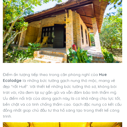
Điểm ấn tượng tiếp theo trong căn phòng nghỉ của
Hue
Ecolodge
là những bức tường gạch nung thô mộc, mang vẻ
đẹp “rất Huế”. Với thiết kế những bức tường thô sơ, không bôi
trát vôi, rữa đem lại sự gần gũi và vẫn đảm bảo tính thẩm mỹ.
Ưu điểm nổi trội của dòng gạch này là có khả năng chịu lực tốt,
bền chặt và có tính chống thấm cao. Gạch đặc nung có kết cấu
đồng nhất giúp chủ đầu tư tha hồ sáng tạo trong thiết kế công
trình.