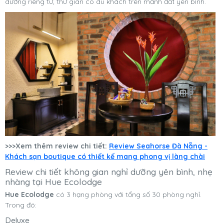
dưỡng riêng tư, thư giãn co du khách trên mảnh đất yên bình.
>>>Xem thêm review chi tiết:
Review Seahorse Đà Nẵng -
Khách sạn boutique có thiết kế mang phong vị làng chài
Review chi tiết không gian nghỉ dưỡng yên bình, nhẹ
nhàng tại Hue Ecolodge
Hue Ecolodge
có 3 hạng phòng với tổng số 30 phòng nghỉ.
Trong đó:
Deluxe