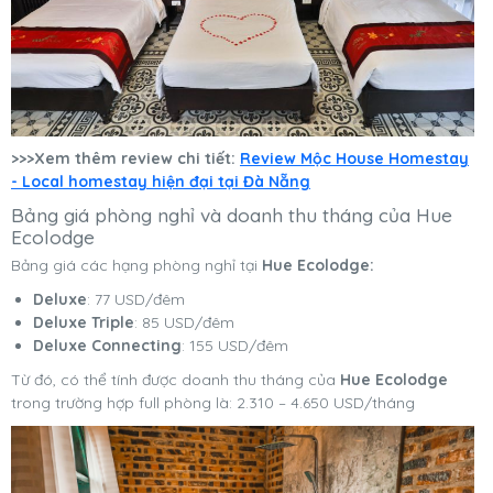
>>>Xem thêm review chi tiết:
Review Mộc House Homestay
- Local homestay hiện đại tại Đà Nẵng
Bảng giá phòng nghỉ và doanh thu tháng của Hue
Ecolodge
Bảng giá các hạng phòng nghỉ tại
Hue Ecolodge:
Deluxe
: 77 USD/đêm
Deluxe Triple
: 85 USD/đêm
Deluxe Connecting
: 155 USD/đêm
Từ đó, có thể tính được doanh thu tháng của
Hue Ecolodge
trong trường hợp full phòng là: 2.310 – 4.650 USD/tháng