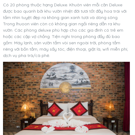
Có 20 phòng thuộc hạng Deluxe. Khuôn viên mỗi căn Deluxe
được bao quanh bởi khu vườn nhiệt đới tươi tốt đầy hoa trái với
tầm nhìn tuyệt đẹp ra không gian xanh tươi và dòng sông.
Trong lhuoon viên còn có không gian ngồi riêng dẫn ra khu
vườn. Các phòng deluxe phù hợp cho các gia đình có trẻ em
hoặc các cặp vợ chồng. Tiện nghi trong phòng đầy đủ bao
gồm: Máy lạnh, sân vườn tắm vòi sen ngoài trời, phòng tắm
riêng với bồn tắm, máy sấy tóc, điện thoại, giặt là, wifi miễn phí,
dịch vụ pha trà/cà phê.