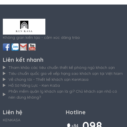
Không gian kiến tạo - cảm xúc dâng trào
Liên kết nhanh
Tham khảo các tiêu chuẩn thiết kế phòng ngủ khách sạn
Tiêu chuẩn quốc gia về xếp hạng sao khách sạn tại Việt Nam
Về chúng tôi - Thiết kế khách sạn KenKasa
Hồ Sơ Năng Lực - Ken KaSa
Phần mềm quản lý khách sạn là gì? Chủ khách sạn nhỏ có
nên dùng không?
Liên hệ
Hotline
KENKASA
098