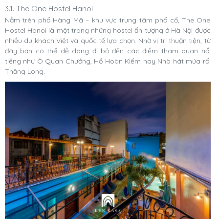
3.1. The One Hostel Hanoi
Nằm trên phố Hàng Mã – khu vực trung tâm phố cổ, The One
Hostel Hanoi là một trong những hostel ấn tượng ở Hà Nội được
nhiều du khách Việt và quốc tế lựa chọn. Nhờ vị trí thuận tiện, từ
đây bạn có thể dễ dàng đi bộ đến các điểm tham quan nổi
tiếng như Ô Quan Chưởng, Hồ Hoàn Kiếm hay Nhà hát múa rối
Thăng Long.