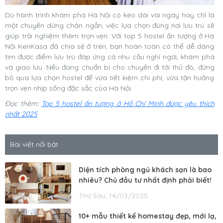
Dù hành trình khám phá Hà Nội có kéo dài vài ngày hay chỉ là
một chuyến dừng chân ngắn, việc lựa chọn đúng nơi lưu trú sẽ
giúp trải nghiệm thêm trọn vẹn. Với top 5 hostel ấn tượng ở Hà
Nội KenKasa đã chia sẻ ở trên, bạn hoàn toàn có thể dễ dàng
tìm được điểm lưu trú đáp ứng cả nhu cầu nghỉ ngơi, khám phá
và giao lưu. Nếu đang chuẩn bị cho chuyến đi tới thủ đô, đừng
bỏ qua lựa chọn hostel để vừa tiết kiệm chi phí, vừa tận hưởng
trọn vẹn nhịp sống đặc sắc của Hà Nội.
Đọc thêm:
Top 5 hostel ấn tượng ở Hồ Chí Minh được yêu thích
nhất 2025
Bài viết nổi bật
Diện tích phòng ngủ khách sạn là bao
nhiêu? Chủ đầu tư nhất định phải biết!
Thứ Sáu, 14/03/2025
10+ mẫu thiết kế homestay đẹp, mới lạ,