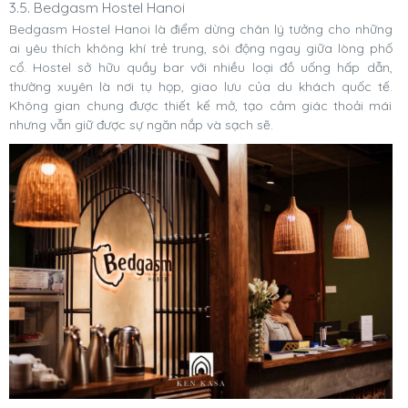
3.5. Bedgasm Hostel Hanoi
Bedgasm Hostel Hanoi là điểm dừng chân lý tưởng cho những
ai yêu thích không khí trẻ trung, sôi động ngay giữa lòng phố
cổ. Hostel sở hữu quầy bar với nhiều loại đồ uống hấp dẫn,
thường xuyên là nơi tụ họp, giao lưu của du khách quốc tế.
Không gian chung được thiết kế mở, tạo cảm giác thoải mái
nhưng vẫn giữ được sự ngăn nắp và sạch sẽ.