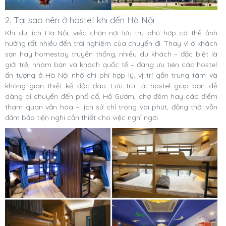
2. Tại sao nên ở hostel khi đến Hà Nội
Khi du lịch Hà Nội, việc chọn nơi lưu trú phù hợp có thể ảnh
hưởng rất nhiều đến trải nghiệm của chuyến đi. Thay vì ở khách
sạn hay homestay truyền thống, nhiều du khách – đặc biệt là
giới trẻ, nhóm bạn và khách quốc tế – đang ưu tiên các hostel
ấn tượng ở Hà Nội nhờ chi phí hợp lý, vị trí gần trung tâm và
không gian thiết kế độc đáo. Lưu trú tại hostel giúp bạn dễ
dàng di chuyển đến phố cổ, Hồ Gươm, chợ đêm hay các điểm
tham quan văn hóa – lịch sử chỉ trong vài phút, đồng thời vẫn
đảm bảo tiện nghi cần thiết cho việc nghỉ ngơi.