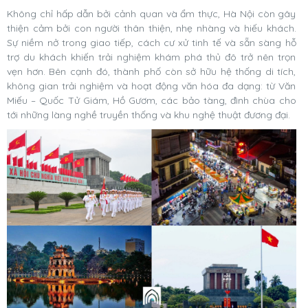
Không chỉ hấp dẫn bởi cảnh quan và ẩm thực, Hà Nội còn gây
thiện cảm bởi con người thân thiện, nhẹ nhàng và hiếu khách.
Sự niềm nở trong giao tiếp, cách cư xử tinh tế và sẵn sàng hỗ
trợ du khách khiến trải nghiệm khám phá thủ đô trở nên trọn
vẹn hơn. Bên cạnh đó, thành phố còn sở hữu hệ thống di tích,
không gian trải nghiệm và hoạt động văn hóa đa dạng: từ Văn
Miếu – Quốc Tử Giám, Hồ Gươm, các bảo tàng, đình chùa cho
tới những làng nghề truyền thống và khu nghệ thuật đương đại.