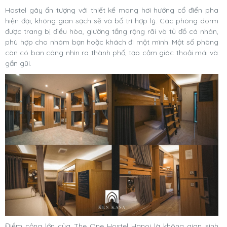
Hostel gây ấn tượng với thiết kế mang hơi hướng cổ điển pha
hiện đại, không gian sạch sẽ và bố trí hợp lý. Các phòng dorm
được trang bị điều hòa, giường tầng rộng rãi và tủ đồ cá nhân,
phù hợp cho nhóm bạn hoặc khách đi một mình. Một số phòng
còn có ban công nhìn ra thành phố, tạo cảm giác thoải mái và
gần gũi.
Điểm cộng lớn của The One Hostel Hanoi là không gian sinh