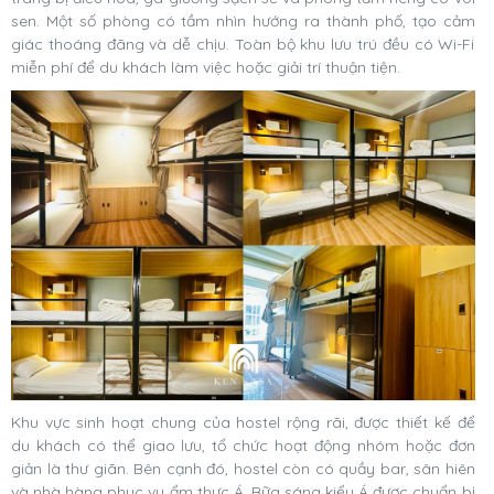
sen. Một số phòng có tầm nhìn hướng ra thành phố, tạo cảm
giác thoáng đãng và dễ chịu. Toàn bộ khu lưu trú đều có Wi-Fi
miễn phí để du khách làm việc hoặc giải trí thuận tiện.
Khu vực sinh hoạt chung của hostel rộng rãi, được thiết kế để
du khách có thể giao lưu, tổ chức hoạt động nhóm hoặc đơn
giản là thư giãn. Bên cạnh đó, hostel còn có quầy bar, sân hiên
và nhà hàng phục vụ ẩm thực Á. Bữa sáng kiểu Á được chuẩn bị