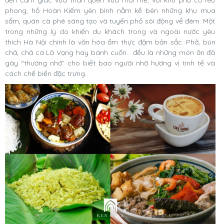
phong, hồ Hoàn Kiếm yên bình nằm kề bên những khu mua
sắm, quán cà phê sáng tạo và tuyến phố sôi động về đêm. Một
trong những lý do khiến du khách trong và ngoài nước yêu
thích Hà Nội chính là văn hóa ẩm thực đậm bản sắc. Phở, bún
chả, chả cá Lã Vọng hay bánh cuốn... đều là những món ăn đã
gây “thương nhớ” cho biết bao người nhờ hương vị tinh tế và
cách chế biến đặc trưng.