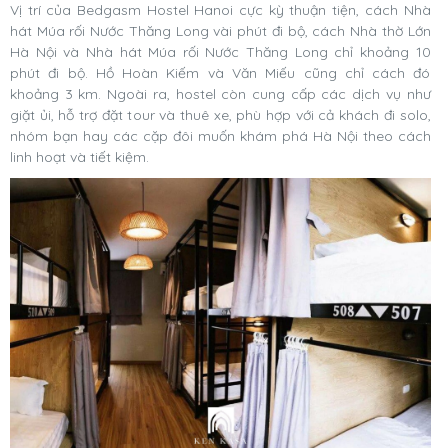
Vị trí của Bedgasm Hostel Hanoi cực kỳ thuận tiện, cách Nhà
hát Múa rối Nước Thăng Long vài phút đi bộ, cách Nhà thờ Lớn
Hà Nội và Nhà hát Múa rối Nước Thăng Long chỉ khoảng 10
phút đi bộ. Hồ Hoàn Kiếm và Văn Miếu cũng chỉ cách đó
khoảng 3 km. Ngoài ra, hostel còn cung cấp các dịch vụ như
giặt ủi, hỗ trợ đặt tour và thuê xe, phù hợp với cả khách đi solo,
nhóm bạn hay các cặp đôi muốn khám phá Hà Nội theo cách
linh hoạt và tiết kiệm.