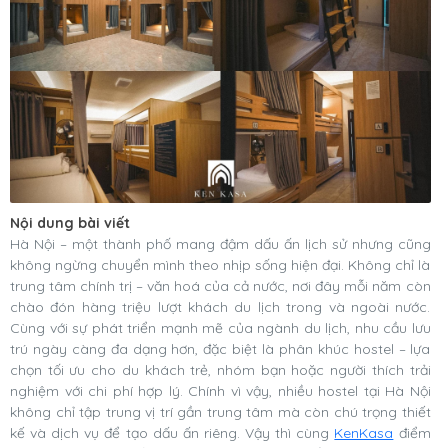
Nội dung bài viết
Hà Nội – một thành phố mang đậm dấu ấn lịch sử nhưng cũng
không ngừng chuyển mình theo nhịp sống hiện đại. Không chỉ là
trung tâm chính trị – văn hoá của cả nước, nơi đây mỗi năm còn
chào đón hàng triệu lượt khách du lịch trong và ngoài nước.
Cùng với sự phát triển mạnh mẽ của ngành du lịch, nhu cầu lưu
trú ngày càng đa dạng hơn, đặc biệt là phân khúc hostel – lựa
chọn tối ưu cho du khách trẻ, nhóm bạn hoặc người thích trải
nghiệm với chi phí hợp lý. Chính vì vậy, nhiều hostel tại Hà Nội
không chỉ tập trung vị trí gần trung tâm mà còn chú trọng thiết
kế và dịch vụ để tạo dấu ấn riêng. Vậy thì cùng
KenKasa
điểm