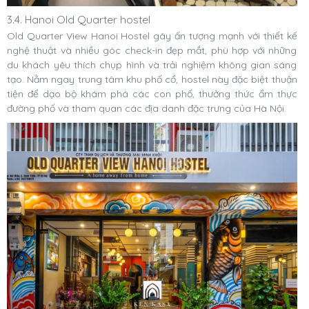
3.4. Hanoi Old Quarter hostel
Old Quarter View Hanoi Hostel gây ấn tượng mạnh với thiết kế
nghệ thuật và nhiều góc check-in đẹp mắt, phù hợp với những
du khách yêu thích chụp hình và trải nghiệm không gian sáng
tạo. Nằm ngay trung tâm khu phố cổ, hostel này đặc biệt thuận
tiện để dạo bộ khám phá các con phố, thưởng thức ẩm thực
đường phố và tham quan các địa danh đặc trưng của Hà Nội.