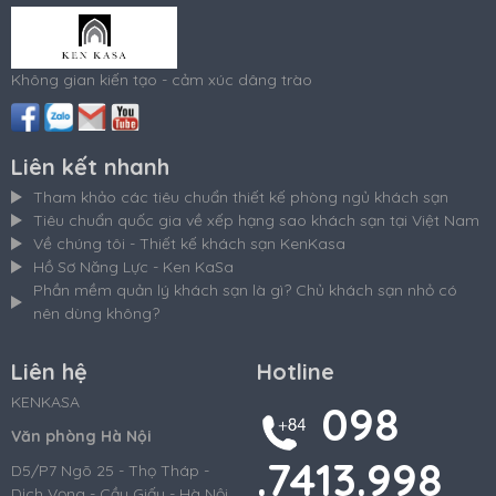
Không gian kiến tạo - cảm xúc dâng trào
Liên kết nhanh
Tham khảo các tiêu chuẩn thiết kế phòng ngủ khách sạn
Tiêu chuẩn quốc gia về xếp hạng sao khách sạn tại Việt Nam
Về chúng tôi - Thiết kế khách sạn KenKasa
Hồ Sơ Năng Lực - Ken KaSa
Phần mềm quản lý khách sạn là gì? Chủ khách sạn nhỏ có
nên dùng không?
Liên hệ
Hotline
KENKASA
098
Văn phòng Hà Nội
.7413.998
D5/P7 Ngõ 25 - Thọ Tháp -
Dịch Vọng - Cầu Giấy - Hà Nội