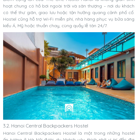
hoạt chung có hồ bơi ngoài trời và sân thượng – nơi du khách
có thể thư giãn, giao lưu hoặc tận hưởng quang cảnh phố cổ.
Hostel cũng hỗ trợ Wi-Fi miễn phí, nhà hàng phục vụ bữa sáng
kiểu Á, Mỹ hoặc thuần chay, cùng quầy lễ tân 24/7.
3.2. Hanoi Central Backpackers Hostel
Hanoi Central Backpackers Hostel là một trong những hostel
ấn tượng ở Hà Nội được du khách yêu thích nhờ vị trí đắc địa