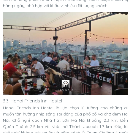
hàng ngày, phù hợp với khẩu vị nhiều đối tượng khách.
3.3. Hanoi Friends Inn Hostel
Hanoi Friends Inn Hostel là lựa chọn lý tưởng cho những ai
muốn tận hưởng nhịp sống sôi động của phố cổ và chợ đêm Hà
Nội. Chỗ nghỉ cách Nhà hát Lớn Hà Nội khoảng 2.3 km, Đền
Quán Thánh 2.5 km và Nhà thờ Thánh Joseph 1.7 km. Đây là
chỗ nghỉ không hút thuốc và nằm cách Ô Quan Chưởng 4 phút