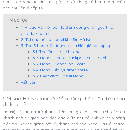
danh top 5 hostel ấn tượng ở Hà Nội đáng để bạn tham khảo
cho chuyến đi sắp tới.
Mục lục
1. Vì sao Hà Nội luôn là điểm dừng chân yêu thích
của du khách?
2. Tại sao nên ở hostel khi đến Hà Nội
3. Top 5 hostel ấn tượng ở Hà Nội giá cả hợp lý
3.1. The One Hostel Hanoi
3.2. Hanoi Central Backpackers Hostel
3.3. Hanoi Friends Inn Hostel
3.4. Hanoi Old Quarter hostel
3.5. Bedgasm Hostel Hanoi
Kết luận
1. Vì sao Hà Nội luôn là điểm dừng chân yêu thích của
du khách?
Hà Nội từ lâu đã trở thành điểm dừng chân yêu thích của du
khách nhờ sự giao hòa độc đáo giữa nét cổ kính và nhịp sống
hiện đại. Không giống bất kỳ thành phố nào khác, Hà Nội mang
đến cảm giác vừa thân quen vừa mới mẻ, với khu phố cổ rêu