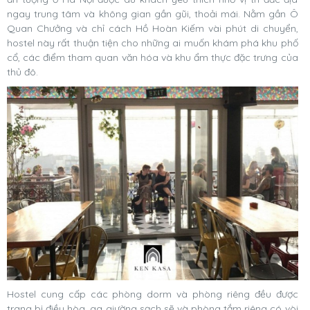
ngay trung tâm và không gian gần gũi, thoải mái. Nằm gần Ô
Quan Chưởng và chỉ cách Hồ Hoàn Kiếm vài phút di chuyển,
hostel này rất thuận tiện cho những ai muốn khám phá khu phố
cổ, các điểm tham quan văn hóa và khu ẩm thực đặc trưng của
thủ đô.
Hostel cung cấp các phòng dorm và phòng riêng đều được
trang bị điều hòa, ga giường sạch sẽ và phòng tắm riêng có vòi