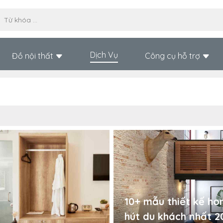
Dịch Vụ
Đồ nội thất
Công cụ hỗ trợ
10+ mẫu thiết kế ho
hút du khách nhất 2