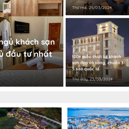
Thứ Hai, 25/03/2024
 ngủ khách sạn
ủ đầu tư nhất
100+ mẫu thiết kế khách
sạn đẹp và sang, chuẩn 3-
5 sao quốc tế
Thứ Bảy, 23/03/2024