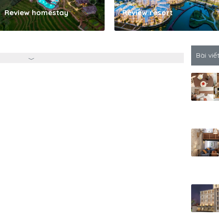
Review homestay
Review resort
Bài viế