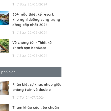
Thứ Bảy, 23/03/2024
30+ mẫu thiết kế resort,
khu nghỉ dưỡng sang trọng
đẳng cấp nhất 2024
Thứ Sáu, 22/03/2024
Về chúng tôi - Thiết kế
khách sạn KenKasa
Thứ Sáu, 22/03/2024
t phổ biến
Phân biệt sự khác nhau giữa
phòng twin và double
Thứ Tư, 24/07/2024
Tham khảo các tiêu chuẩn