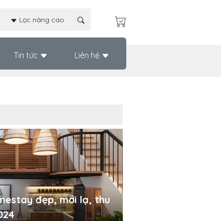
Lọc nâng cao
Tin tức
Liên hệ
mestay đẹp, mới lạ, thu
024