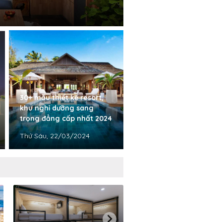
30+ mẫu thiết kế resort,
khu nghỉ dưỡng sang
trọng đẳng cấp nhất 2024
Thứ Sáu, 22/03/2024