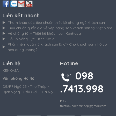
Liên kết nhanh
Tham khảo các tiêu chuẩn thiết kế phòng ngủ khách sạn
Tiêu chuẩn quốc gia về xếp hạng sao khách sạn tại Việt Nam
Về chúng tôi - Thiết kế khách sạn KenKasa
Hồ Sơ Năng Lực - Ken KaSa
Phần mềm quản lý khách sạn là gì? Chủ khách sạn nhỏ có
nên dùng không?
Liên hệ
Hotline
KENKASA
098
Văn phòng Hà Nội
.7413.998
D5/P7 Ngõ 25 - Thọ Tháp -
Dịch Vọng - Cầu Giấy - Hà Nội
ĐT
-
thietkekhachsandep@gmail.com