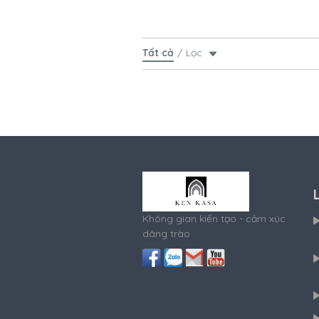
Tất cả
Lọc
Không gian kiến tạo - cảm xúc
dâng trào