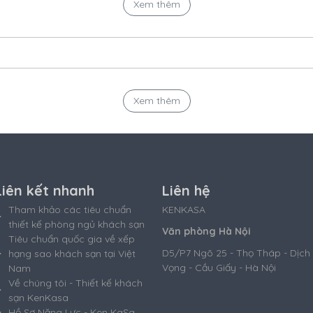
Xem thêm
Xem thêm
Liên kết nhanh
Liên hệ
Tham khảo các tiêu chuẩn
KENKASA
thiết kế phòng ngủ khách sạn
Văn phòng Hà Nội
Tiêu chuẩn quốc gia về xếp
D5/P7 Ngõ 25 - Thọ Tháp - Dịch
hạng sao khách sạn tại Việt
Vọng - Cầu Giấy - Hà Nội
Nam
Về chúng tôi - Thiết kế khách
sạn KenKasa
Hồ Sơ Năng Lực - Ken KaSa