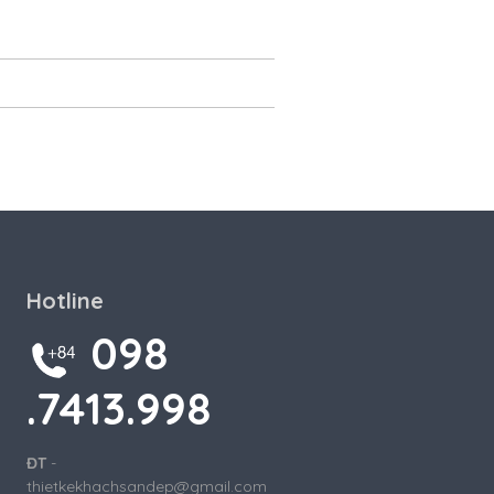
Hotline
098
.7413.998
ĐT
-
thietkekhachsandep@gmail.com