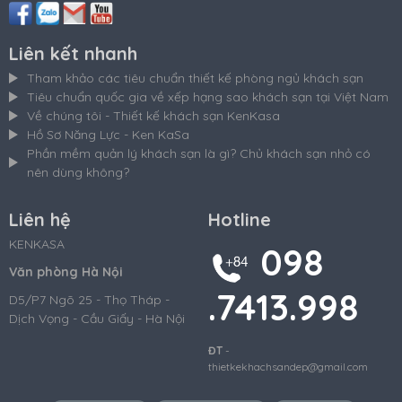
Liên kết nhanh
Tham khảo các tiêu chuẩn thiết kế phòng ngủ khách sạn
Tiêu chuẩn quốc gia về xếp hạng sao khách sạn tại Việt Nam
Về chúng tôi - Thiết kế khách sạn KenKasa
Hồ Sơ Năng Lực - Ken KaSa
Phần mềm quản lý khách sạn là gì? Chủ khách sạn nhỏ có
nên dùng không?
Liên hệ
Hotline
KENKASA
098
Văn phòng Hà Nội
.7413.998
D5/P7 Ngõ 25 - Thọ Tháp -
Dịch Vọng - Cầu Giấy - Hà Nội
ĐT
-
thietkekhachsandep@gmail.com