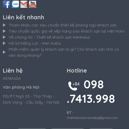
Liên kết nhanh
Tham khảo các tiêu chuẩn thiết kế phòng ngủ khách sạn
Tiêu chuẩn quốc gia về xếp hạng sao khách sạn tại Việt Nam
Về chúng tôi - Thiết kế khách sạn KenKasa
Hồ Sơ Năng Lực - Ken KaSa
Phần mềm quản lý khách sạn là gì? Chủ khách sạn nhỏ có
nên dùng không?
Liên hệ
Hotline
KENKASA
098
Văn phòng Hà Nội
.7413.998
D5/P7 Ngõ 25 - Thọ Tháp -
Dịch Vọng - Cầu Giấy - Hà Nội
ĐT
-
thietkekhachsandep@gmail.com