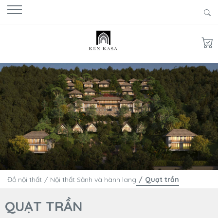
Đồ nội thất
Nội thất Sảnh và hành lang
Quạt trần
QUẠT TRẦN