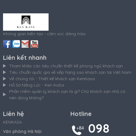
Không gian kiến tạo - cảm xúc dâng trào
Liên kết nhanh
Tham khảo các tiêu chuẩn thiết kế phòng ngủ khách sạn
Tiêu chuẩn quốc gia về xếp hạng sao khách sạn tại Việt Nam
Về chúng tôi - Thiết kế khách sạn KenKasa
Hồ Sơ Năng Lực - Ken KaSa
Phần mềm quản lý khách sạn là gì? Chủ khách sạn nhỏ có
nên dùng không?
Liên hệ
Hotline
KENKASA
098
Văn phòng Hà Nội