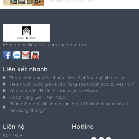
Thứ Bảy, 01/04/2023
Không gian kiến tạo - cảm xúc dâng trào
Liên kết nhanh
Tham khảo các tiêu chuẩn thiết kế phòng ngủ khách sạn
Tiêu chuẩn quốc gia về xếp hạng sao khách sạn tại Việt Nam
Về chúng tôi - Thiết kế khách sạn KenKasa
Hồ Sơ Năng Lực - Ken KaSa
Phần mềm quản lý khách sạn là gì? Chủ khách sạn nhỏ có
nên dùng không?
Liên hệ
Hotline
KENKASA