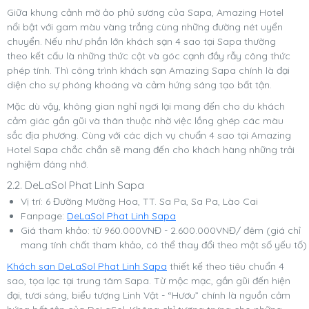
Giữa khung cảnh mờ ảo phủ sương của Sapa, Amazing Hotel
nổi bật với gam màu vàng trắng cùng những đường nét uyển
chuyển. Nếu như phần lớn khách sạn 4 sao tại Sapa thường
theo kết cấu là những thức cột và góc cạnh đầy rẫy công thức
phép tính. Thì công trình khách sạn Amazing Sapa chính là đại
diện cho sự phóng khoáng và cảm hứng sáng tạo bất tận.
Mặc dù vậy, không gian nghỉ ngơi lại mang đến cho du khách
cảm giác gần gũi và thân thuộc nhờ việc lồng ghép các màu
sắc địa phương. Cùng với các dịch vụ chuẩn 4 sao tại Amazing
Hotel Sapa chắc chắn sẽ mang đến cho khách hàng những trải
nghiệm đáng nhớ.
2.2. DeLaSol Phat Linh Sapa
Vị trí: 6 Đường Mường Hoa, TT. Sa Pa, Sa Pa, Lào Cai
Fanpage:
DeLaSol Phat Linh Sapa
Giá tham khảo: từ 960.000VNĐ - 2.600.000VNĐ/ đêm (giá chỉ
mang tính chất tham khảo, có thể thay đổi theo một số yếu tố)
Khách san DeLaSol Phat Linh Sapa
thiết kế theo tiêu chuẩn 4
sao, tọa lạc tại trung tâm Sapa. Từ mộc mạc, gần gũi đến hiện
đại, tươi sáng, biểu tượng Linh Vật - “Hươu” chính là nguồn cảm