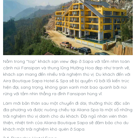
Nằm trong “top” khách sạn view đẹp ở Sapa với tầm nhìn toàn
cảnh núi Fansipan và thung lũng Mường Hoa đẹp như tranh vẽ,
khách sạn mang đến nhiều trải nghiệm thú vị. Du khách đến với
Aira Boutique Sapa Hotel & Spa sẽ bị quyến rũ bởi lối kiến ​​trúc
hiện đại, sang trọng, không gian xanh mát bao quanh bởi núi
rừng với tầm nhìn thẳng ra đỉnh Fansipan hùng vĩ.
Làm mới bản thân sau một chuyến đi dài, thưởng thức đặc sản
địa phương và được nuông chiều tại Aliana Spa là một số những
trải nghiệm thú vị dành cho du khách. Đội ngũ nhân viên thân
thiện, nhiệt tình của Aliana Boutique Sapa sẽ đảm bảo cho du
khách một trải nghiệm khó quên ở Sapa.