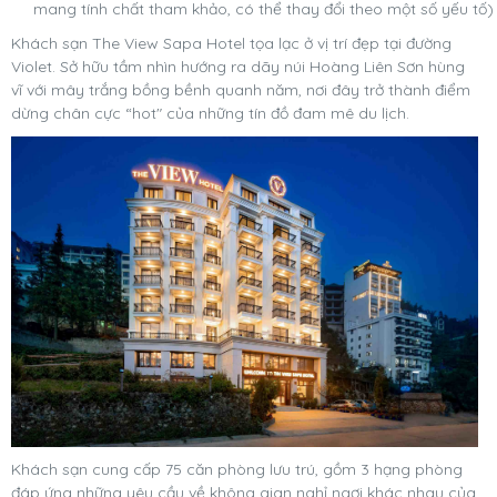
mang tính chất tham khảo, có thể thay đổi theo một số yếu tố)
Khách sạn The View Sapa Hotel tọa lạc ở vị trí đẹp tại đường
Violet. Sở hữu tầm nhìn hướng ra dãy núi Hoàng Liên Sơn hùng
vĩ với mây trắng bồng bềnh quanh năm, nơi đây trở thành điểm
dừng chân cực “hot" của những tín đồ đam mê du lịch.
Khách sạn cung cấp 75 căn phòng lưu trú, gồm 3 hạng phòng
đáp ứng những yêu cầu về không gian nghỉ ngơi khác nhau của