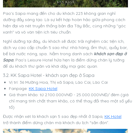
Pao’s Sapa mang đến cho du khách 223 không gian nghỉ
dưỡng đầy sáng tạo. Là sự kết hợp hoàn hảo giữa phong cách
hiện đại và nét truyền thống bản địa Tây Bắc, cùng những "góc
xanh" và vô vàn tiện ích tiêu chuẩn.
Nghỉ dưỡng tại đây, du khách sẽ được trải nghiệm các tiện ích,
dịch vụ cao cấp chuẩn 5 sao như: nhà hàng, ẩm thực, quầy bar,
bể bơi nước nóng, spa.. Nằm trong danh sách
khách sạn đẹp ở
Sapa
, Pao’s Leisure Hotel hứa hẹn là điểm dừng chân lý tưởng
để du khách thư giãn và khơi dậy mọi giác quan.
3.2. KK Sapa Hotel - khách sạn đẹp ở Sapa
Vị trí: 36 Mường Hoa, Thị xã Sapa, Lào Cai, Lào Cai
Fanpage:
KK Sapa Hotel
Giá tham khảo: từ 2.100.000VNĐ - 25.000.000VNĐ/ đêm (giá
chỉ mang tính chất tham khảo, có thể thay đổi theo một số yếu
tố)
Được nhận xét là khách sạn 5 sao đẹp nhất ở Sapa,
KK Hotel
trở thành điểm dừng chân mà khách du lịch “săn đón”.