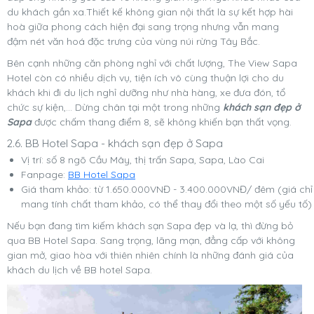
du khách gần xa.Thiết kế không gian nội thất là sự kết hợp hài
hoà giữa phong cách hiện đại sang trọng nhưng vẫn mang
đậm nét văn hoá đặc trưng của vùng núi rừng Tây Bắc.
Bên cạnh những căn phòng nghỉ với chất lượng, The View Sapa
Hotel còn có nhiều dịch vụ, tiện ích vô cùng thuận lợi cho du
khách khi đi du lịch nghỉ dưỡng như nhà hàng, xe đưa đón, tổ
chức sự kiện,… Dừng chân tại một trong những
khách sạn đẹp ở
Sapa
được chấm thang điểm 8, sẽ không khiến bạn thất vọng.
2.6. BB Hotel Sapa - khách sạn đẹp ở Sapa
Vị trí: số 8 ngõ Cầu Mây, thị trấn Sapa, Sapa, Lào Cai
Fanpage:
BB Hotel Sapa
Giá tham khảo: từ 1.650.000VNĐ - 3.400.000VNĐ/ đêm (giá chỉ
mang tính chất tham khảo, có thể thay đổi theo một số yếu tố)
Nếu bạn đang tìm kiếm khách sạn Sapa đẹp và lạ, thì đừng bỏ
qua BB Hotel Sapa. Sang trọng, lãng mạn, đẳng cấp với không
gian mở, giao hòa với thiên nhiên chính là những đánh giá của
khách du lịch về BB hotel Sapa.