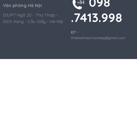
098
Văn phòng Hà Nội
.7413.998
D5/P7 Ngõ 25 - Thọ Tháp -
Dịch Vọng - Cầu Giấy - Hà Nội
ĐT
-
thietkekhachsandep@gmail.com