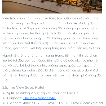
Kiến trúc của khách sạn là sự tổng hòa giữa bản sắc văn hóa
dân tộc vùng cao Sapa với phong cách châu Âu đương đại.
Pistachio Hotel Sapa có tổng cộng 95 phòng nghỉ sang trọng
và tiện nghi cùng hệ thống tiện ích đạt chuẩn 4 sao quốc tế.
Bạn sẽ phải choáng ngợp trước không gian nội thất khách sạn
với những họa tiết thổ cẩm đẹp mắt trên các bức tranh treo
tường, gối, thảm… kết hợp cùng tông màu trầm nền nã, thư thái.
Ngoài hệ thống phòng nghỉ sang trọng, tiện nghi thì lựa chọn
lưu trú tại đây bạn còn được tận hưởng đủ các dịch vụ như hồ
bơi vô cực, bể bơi trong nhà, phòng gym, quầy bar, spa thư
giãn, phòng karaoke… Đây là điểm cộng rất lớn giúp du khách
có thể tận hưởng được trọn vẹn niềm vui thú khám phá vùng đất
mới.
2.5. The View Sapa Hotel
Vị trí: số đường Violet, thị xã Sapa, tỉnh Lào Cai
Fanpage:
The View Sapa Hotel
Giá tham khảo: từ 920.000VNĐ - 1.600.000VNĐ/ đêm (giá chỉ