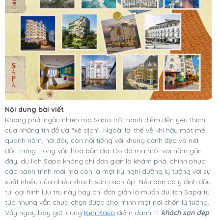
Nội dung bài viết
Không phải ngẫu nhiên mà Sapa trở thành điểm đến yêu thích
của những tín đồ ưa “xê dịch”. Ngoài lợi thế về khí hậu mát mẻ
quanh năm, nơi đây còn nổi tiếng với khung cảnh đẹp và nét
đặc trưng trong văn hóa bản địa. Do đó mà một vài năm gần
đây, du lịch Sapa không chỉ đơn giản là khám phá, chinh phục
các hành trình mới mà còn là một kỳ nghỉ dưỡng lý tưởng với sự
xuất nhiều của nhiều khách sạn cao cấp. Nếu bạn có ý định đầu
tư loại hình lưu trú này hay chỉ đơn giản là muốn du lịch Sapa tự
túc nhưng vẫn chưa chọn được cho mình một nơi chốn lý tưởng.
Vậy ngay bây giờ, cùng
Ken Kasa
điểm danh 11
khách sạn đẹp