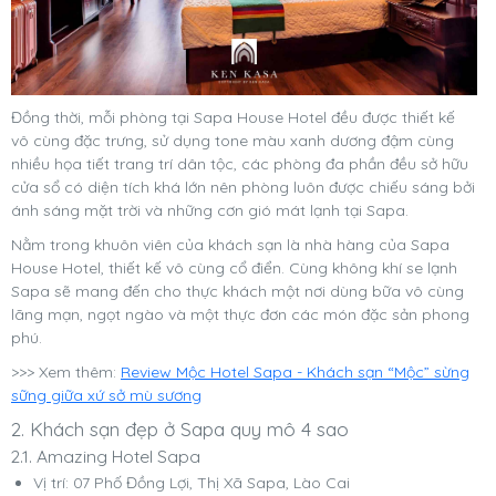
Đồng thời, mỗi phòng tại Sapa House Hotel đều được thiết kế
vô cùng đặc trưng, sử dụng tone màu xanh dương đậm cùng
nhiều họa tiết trang trí dân tộc, các phòng đa phần đều sở hữu
cửa sổ có diện tích khá lớn nên phòng luôn được chiếu sáng bởi
ánh sáng mặt trời và những cơn gió mát lạnh tại Sapa.
Nằm trong khuôn viên của khách sạn là nhà hàng của Sapa
House Hotel, thiết kế vô cùng cổ điển. Cùng không khí se lạnh
Sapa sẽ mang đến cho thực khách một nơi dùng bữa vô cùng
lãng mạn, ngọt ngào và một thực đơn các món đặc sản phong
phú.
>>> Xem thêm:
Review Mộc Hotel Sapa - Khách sạn “Mộc” sừng
sững giữa xứ sở mù sương
2. Khách sạn đẹp ở Sapa quy mô 4 sao
2.1. Amazing Hotel Sapa
Vị trí: 07 Phố Đồng Lợi, Thị Xã Sapa, Lào Cai