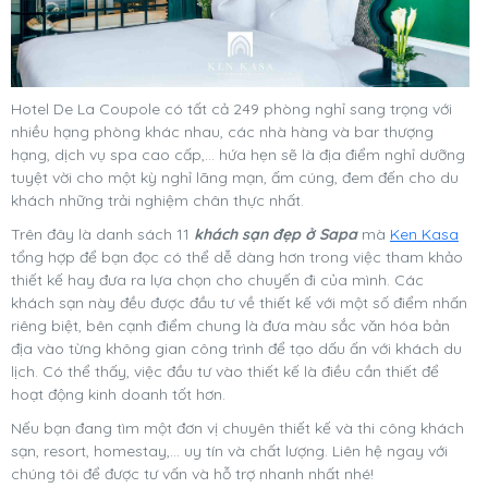
Hotel De La Coupole có tất cả 249 phòng nghỉ sang trọng với
nhiều hạng phòng khác nhau, các nhà hàng và bar thượng
hạng, dịch vụ spa cao cấp,… hứa hẹn sẽ là địa điểm nghỉ dưỡng
tuyệt vời cho một kỳ nghỉ lãng mạn, ấm cúng, đem đến cho du
khách những trải nghiệm chân thực nhất.
Trên đây là danh sách 11
khách sạn đẹp ở Sapa
mà
Ken Kasa
tổng hợp để bạn đọc có thể dễ dàng hơn trong việc tham khảo
thiết kế hay đưa ra lựa chọn cho chuyến đi của mình. Các
khách sạn này đều được đầu tư về thiết kế với một số điểm nhấn
riêng biệt, bên cạnh điểm chung là đưa màu sắc văn hóa bản
địa vào từng không gian công trình để tạo dấu ấn với khách du
lịch. Có thể thấy, việc đầu tư vào thiết kế là điều cần thiết để
hoạt động kinh doanh tốt hơn.
Nếu bạn đang tìm một đơn vị chuyên thiết kế và thi công khách
sạn, resort, homestay,... uy tín và chất lượng. Liên hệ ngay với
chúng tôi để được tư vấn và hỗ trợ nhanh nhất nhé!