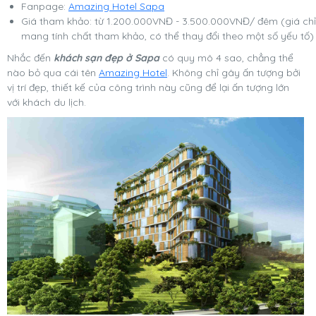
Fanpage:
Amazing Hotel Sapa
Giá tham khảo: từ 1.200.000VNĐ - 3.500.000VNĐ/ đêm (giá chỉ
mang tính chất tham khảo, có thể thay đổi theo một số yếu tố)
Nhắc đến
khách sạn đẹp ở Sapa
có quy mô 4 sao, chẳng thể
nào bỏ qua cái tên
Amazing Hotel
. Không chỉ gây ấn tượng bởi
vị trí đẹp, thiết kế của công trình này cũng để lại ấn tượng lớn
với khách du lịch.