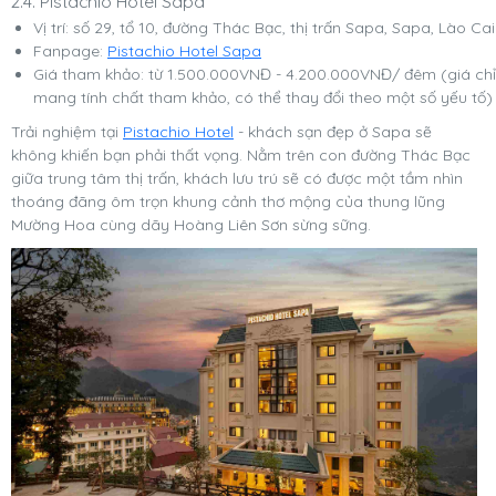
2.4. Pistachio Hotel Sapa
Vị trí: số 29, tổ 10, đường Thác Bạc, thị trấn Sapa, Sapa, Lào Cai
Fanpage:
Pistachio Hotel Sapa
Giá tham khảo: từ 1.500.000VNĐ - 4.200.000VNĐ/ đêm (giá chỉ
mang tính chất tham khảo, có thể thay đổi theo một số yếu tố)
Trải nghiệm tại
Pistachio Hotel
- khách sạn đẹp ở Sapa sẽ
không khiến bạn phải thất vọng. Nằm trên con đường Thác Bạc
giữa trung tâm thị trấn, khách lưu trú sẽ có được một tầm nhìn
thoáng đãng ôm trọn khung cảnh thơ mộng của thung lũng
Mường Hoa cùng dãy Hoàng Liên Sơn sừng sững.