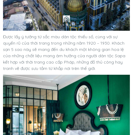
Được lấy ý tưởng từ sắc màu dân tộc thiểu số, cùng với sự
quyến rũ của thời trang trong những năm 1920 – 1930. Khách
sạn 5 sao này sẽ mang đến du khách một không gian hoa lệ
của những chất liệu mang âm hưởng của người dân tộc Sapa
kết hợp với thời trang cao cấp Pháp, những đồ thủ công hay
tranh vẽ được sưu tầm từ khắp nơi trên thế giới.