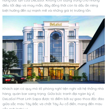
hứng bất tận của DeLaSol. Không chỉ tượng trưng cho những
điều tốt đẹp và may mắn, đây đồng thời còn là dấu ấn riêng
biệt hướng đến sự mạnh mẽ và những giá trị trường tồn.
Khách sạn có quy mô 65 phòng nghỉ tiện nghi với hệ thống nhà
hàng, quán bar sang trọng. Giữa bức tranh đại ngàn kỳ vĩ,
DeLaSol Phat Linh Sapa được tô điểm bởi sự giao thoa độc đáo
giữa sắc màu Tây Bắc và chất Tây Âu cổ điển, mang đến màu