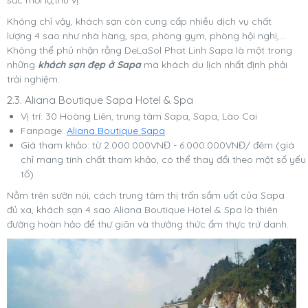
sắc mới lạ,thú vị.
Không chỉ vậy, khách sạn còn cung cấp nhiều dịch vụ chất
lượng 4 sao như nhà hàng, spa, phòng gym, phòng hội nghị,...
Không thể phủ nhận rằng DeLaSol Phat Linh Sapa là một trong
những
khách sạn đẹp ở Sapa
mà khách du lịch nhất định phải
trải nghiệm.
2.3. Aliana Boutique Sapa Hotel & Spa
Vị trí: 30 Hoàng Liên, trung tâm Sapa, Sapa, Lào Cai
Fanpage:
Aliana Boutique Sapa
Giá tham khảo: từ 2.000.000VNĐ - 6.000.000VNĐ/ đêm (giá
chỉ mang tính chất tham khảo, có thể thay đổi theo một số yếu
tố)
Nằm trên sườn núi, cách trung tâm thị trấn sầm uất của Sapa
đủ xa, khách sạn 4 sao Aliana Boutique Hotel & Spa là thiên
đường hoàn hảo để thư giãn và thưởng thức ẩm thực trứ danh.