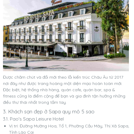
Được chăm chút và đổi mới theo lỗi kiến trúc Châu Âu từ 2017
nơi đây như được trang hoàng một diện mạo hoàn toàn mới.
Đặc biệt, hệ thống nhà hàng, quán cafe, quán bar, spa &
fitness cũng là điểm cộng để bạn và gia đình tận hưởng những
điều thư thái nhất trong tầm tay.
3. Khách sạn đẹp ở Sapa quy mô 5 sao
3.1. Pao's Sapa Leisure Hotel
Vị trí: Đường Mường Hoa, Tổ 1, Phường Cầu Mây, Thị Xã Sapa,
Tỉnh Lào Cai