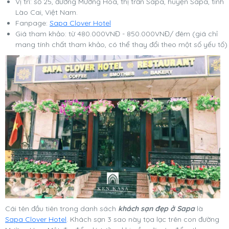
Vị trí: số 25, đường Mường Hoa, thị trấn Sapa, huyện Sapa, tỉnh
Lào Cai, Việt Nam.
Fanpage:
Sapa Clover Hotel
Giá tham khảo: từ 480.000VNĐ - 850.000VNĐ/ đêm (giá chỉ
mang tính chất tham khảo, có thể thay đổi theo một số yếu tố)
Cái tên đầu tiên trong danh sách
khách sạn đẹp ở Sapa
là
Sapa Clover Hotel
. Khách sạn 3 sao này tọa lạc trên con đường