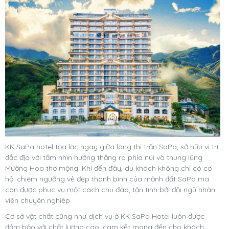
KK SaPa hotel tọa lạc ngay giữa lòng thị trấn SaPa, sở hữu vị trí
đắc địa với tầm nhìn hướng thẳng ra phía núi và thung lũng
Mường Hoa thơ mộng. Khi đến đây, du khách không chỉ có cơ
hội chiêm ngưỡng vẻ đẹp thanh bình của mảnh đất SaPa mà
còn được phục vụ một cách chu đáo, tận tình bởi đội ngũ nhân
viên chuyên nghiệp.
Cơ sở vật chất cũng như dịch vụ ở KK SaPa Hotel luôn được
đảm bảo với chất lượng cao, cam kết mang đến cho khách