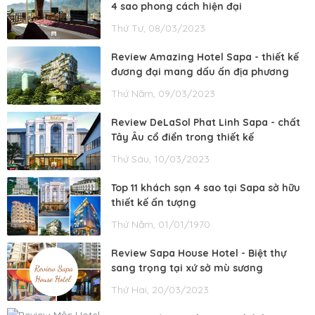
4 sao phong cách hiện đại
Thứ Tư, 08/03/2023
Review Amazing Hotel Sapa - thiết kế
đương đại mang dấu ấn địa phương
Thứ Năm, 09/03/2023
Review DeLaSol Phat Linh Sapa - chất
Tây Âu cổ điển trong thiết kế
Thứ Sáu, 10/03/2023
Top 11 khách sạn 4 sao tại Sapa sở hữu
thiết kế ấn tượng
Thứ Năm, 01/01/1970
Review Sapa House Hotel - Biệt thự
sang trọng tại xứ sở mù sương
Thứ Hai, 20/03/2023