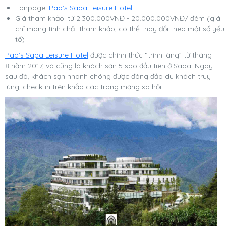
Fanpage:
Pao's Sapa Leisure Hotel
Giá tham khảo: từ 2.300.000VNĐ - 20.000.000VNĐ/ đêm (giá
chỉ mang tính chất tham khảo, có thể thay đổi theo một số yếu
tố)
Pao’s Sapa Leisure Hotel
được chính thức “trình làng” từ tháng
8 năm 2017, và cũng là khách sạn 5 sao đầu tiên ở Sapa. Ngay
sau đó, khách sạn nhanh chóng được đông đảo du khách truy
lùng, check-in trên khắp các trang mạng xã hội.