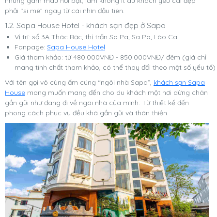
những gam màu nổi bật, làm không ít du khách yêu cái đẹp
phải “si mê” ngay từ cái nhìn đầu tiên.
1.2. Sapa House Hotel - khách sạn đẹp ở Sapa
Vị trí: số 3A Thác Bạc, thị trấn Sa Pa, Sa Pa, Lào Cai
Fanpage:
Sapa House Hotel
Giá tham khảo: từ 480.000VNĐ - 850.000VNĐ/ đêm (giá chỉ
mang tính chất tham khảo, có thể thay đổi theo một số yếu tố)
Với tên gọi vô cùng ấm cúng “ngôi nhà Sapa”,
khách sạn Sapa
House
mong muốn mang đến cho du khách một nơi dừng chân
gần gũi như đang đi về ngôi nhà của mình. Từ thiết kế đến
phong cách phục vụ đều khá gần gũi và thân thiện.