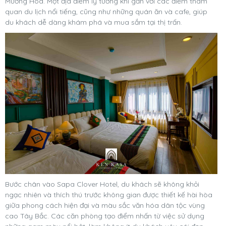
Mường Hoa. Một địa điểm lý tưởng khi gần với các điểm tham
quan du lịch nổi tiếng, cũng như những quán ăn và cafe, giúp
du khách dễ dàng khám phá và mua sắm tại thị trấn.
Bước chân vào Sapa Clover Hotel, du khách sẽ không khỏi
ngạc nhiên và thích thú trước không gian được thiết kế hài hòa
giữa phong cách hiện đại và màu sắc văn hóa dân tộc vùng
cao Tây Bắc. Các căn phòng tạo điểm nhấn từ việc sử dụng