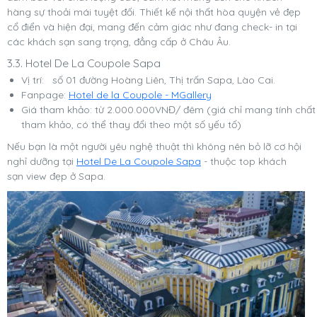
hàng sự thoải mái tuyệt đối. Thiết kế nội thất hòa quyện vẻ đẹp
cổ điển và hiện đại, mang đến cảm giác như đang check- in tại
các khách sạn sang trọng, đẳng cấp ở Châu Âu.
3.3. Hotel De La Coupole Sapa
Vị trí: số 01 đường Hoàng Liên, Thị trấn Sapa, Lào Cai.
Fanpage:
Hotel de la Coupole - MGallery
Giá tham khảo: từ 2.000.000VNĐ/ đêm (giá chỉ mang tính chất
tham khảo, có thể thay đổi theo một số yếu tố)
Nếu bạn là một người yêu nghệ thuật thì không nên bỏ lỡ cơ hội
nghỉ dưỡng tại
Hotel De La Coupole Sapa
- thuộc top khách
sạn view đẹp ở Sapa.