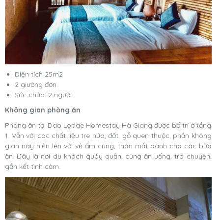
Diện tích 25m2
2 giường đơn
Sức chứa: 2 người
Không gian phòng ăn
Phòng ăn tại Dao Lodge Homestay Hà Giang được bố trí ở tầng
1. Vẫn với các chất liệu tre nứa, đất, gỗ quen thuộc, phần không
gian này hiện lên với vẻ ấm cúng, thân mật dành cho các bữa
ăn. Đây là nơi du khách quây quần, cùng ăn uống, trò chuyện,
gắn kết tình cảm.