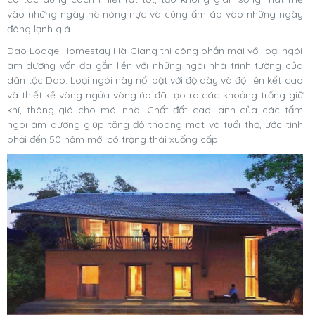
vào những ngày hè nóng nực và cũng ấm áp vào những ngày
đông lạnh giá.
Dao Lodge Homestay Hà Giang thi công phần mái với loại ngói
âm dương vốn đã gắn liền với những ngôi nhà trình tường của
dân tộc Dao. Loại ngói này nổi bật với độ dày và độ liên kết cao
và thiết kế vòng ngửa vòng úp đã tạo ra các khoảng trống giữ
khí, thông gió cho mái nhà. Chất đất cao lanh của các tấm
ngói âm dương giúp tăng độ thoáng mát và tuổi thọ, ước tính
phải đến 50 năm mới có trạng thái xuống cấp.