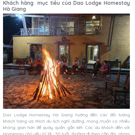
Khách hàng mục tiêu của Dao Lodge Homestay
Hà Giang
Dao Lodge Homestay Hà Giang hướng đến các đối tượng
khách hàng ưa thích du lịch nghỉ dưỡng, mong muốn có nhiều
không gian hơn để quây quần, gắn kết. Các du khách đến với
Homestay chủ yếu từ 18 - 50 tuổi, thường đi theo cặp đôi, nhóm