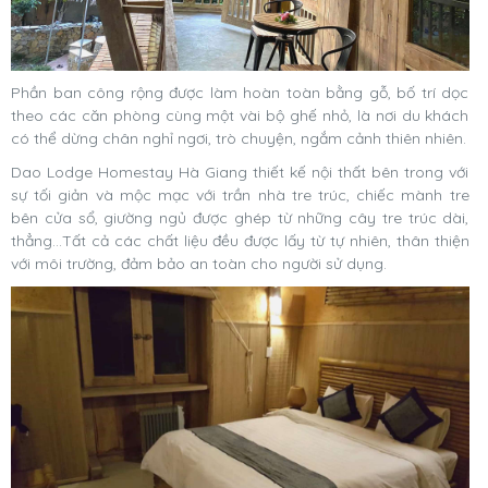
Phần ban công rộng được làm hoàn toàn bằng gỗ, bố trí dọc
theo các căn phòng cùng một vài bộ ghế nhỏ, là nơi du khách
có thể dừng chân nghỉ ngơi, trò chuyện, ngắm cảnh thiên nhiên.
Dao Lodge Homestay Hà Giang thiết kế nội thất bên trong với
sự tối giản và mộc mạc với trần nhà tre trúc, chiếc mành tre
bên cửa sổ, giường ngủ được ghép từ những cây tre trúc dài,
thẳng…Tất cả các chất liệu đều được lấy từ tự nhiên, thân thiện
với môi trường, đảm bảo an toàn cho người sử dụng.