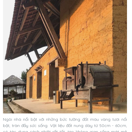
Ngôi nhà nổi bật với những bức tường đất màu vàng tươi nổi
bật, tràn đầy sức sống. Vật liệu đất nung dày từ 50cm - 60cm,
có tác dụng cách nhiệt rất tốt, tạo không gian sống mát mẻ