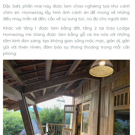
Đặc biệt, phần mái này được làm chao nghiêng tựa như cánh
chim én. Homestay lấy hình ảnh cánh én để mong về những
điều may mắn sẽ đến, cầu về sự sung túc, no đủ cho người dân.
Khác với tầng 1 được làm bằng đất, tầng 2 tại Dao Lodge
Homestay Hà Giang được làm bằng gỗ và tre nứa với những
tấm kính đón sáng, tạo không gian sống mộc mạc, giản dị, gần
gũi với thiên nhiên, đảm bảo sự thông thoáng trong mỗi căn
phòng.