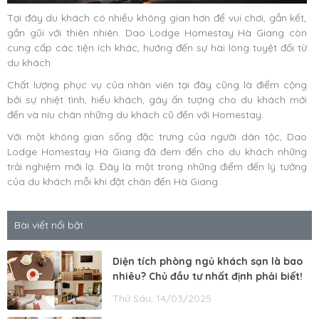
Tại đây du khách có nhiều không gian hơn để vui chơi, gắn kết,
gần gũi với thiên nhiên. Dao Lodge Homestay Hà Giang còn
cung cấp các tiện ích khác, hướng đến sự hài lòng tuyệt đối từ
du khách.
Chất lượng phục vụ của nhân viên tại đây cũng là điểm cộng
bởi sự nhiệt tình, hiếu khách, gây ấn tượng cho du khách mới
đến và níu chân những du khách cũ đến với Homestay.
Với một không gian sống đặc trưng của người dân tộc, Dao
Lodge Homestay Hà Giang đã đem đến cho du khách những
trải nghiệm mới lạ. Đây là một trong những điểm đến lý tưởng
của du khách mỗi khi đặt chân đến Hà Giang.
Bài viết nổi bật
Diện tích phòng ngủ khách sạn là bao
nhiêu? Chủ đầu tư nhất định phải biết!
Thứ Sáu, 14/03/2025