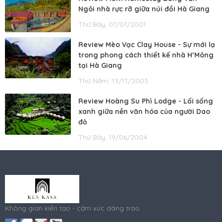
Ngôi nhà rực rỡ giữa núi đồi Hà Giang
Thứ Bảy, 07/07/2001
Review Mèo Vạc Clay House - Sự mới lạ
trong phong cách thiết kế nhà H’Mông
tại Hà Giang
Thứ Năm, 13/11/2003
Review Hoàng Su Phì Lodge - Lối sống
xanh giữa nền văn hóa của người Dao
đỏ
Thứ Bảy, 19/06/2004
Không gian kiến tạo - cảm xúc dâng trào