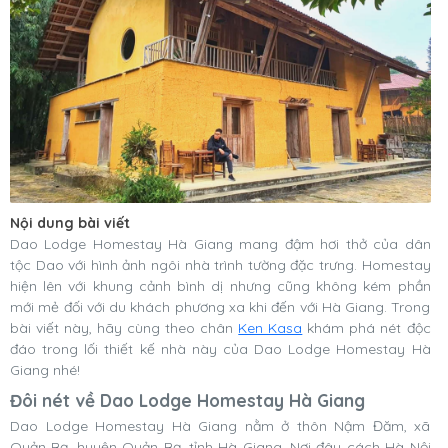
Nội dung bài viết
Dao Lodge Homestay Hà Giang mang đậm hơi thở của dân
tộc Dao với hình ảnh ngôi nhà trình tường đặc trưng. Homestay
hiện lên với khung cảnh bình dị nhưng cũng không kém phần
mới mẻ đối với du khách phương xa khi đến với Hà Giang. Trong
bài viết này, hãy cùng theo chân
Ken Kasa
khám phá nét độc
đáo trong lối thiết kế nhà này của Dao Lodge Homestay Hà
Giang nhé!
Đôi nét về Dao Lodge Homestay Hà Giang
Dao Lodge Homestay Hà Giang nằm ở thôn Nậm Đăm, xã
Quản Bạ, huyện Quản Bạ, tỉnh Hà Giang. Nơi đây cách Hà Nội