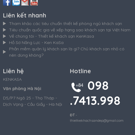
Liên kết nhanh
Tham khảo các tiêu chuẩn thiết kế phòng ngủ khách sạn
Tiêu chuẩn quốc gia về xếp hạng sao khách sạn tại Việt Nam
Về chúng tôi - Thiết kế khách sạn KenKasa
Hồ Sơ Năng Lực - Ken KaSa
Phần mềm quản lý khách sạn là gì? Chủ khách sạn nhỏ có
nên dùng không?
Liên hệ
Hotline
KENKASA
098
Văn phòng Hà Nội
.7413.998
D5/P7 Ngõ 25 - Thọ Tháp -
Dịch Vọng - Cầu Giấy - Hà Nội
ĐT
-
thietkekhachsandep@gmail.com