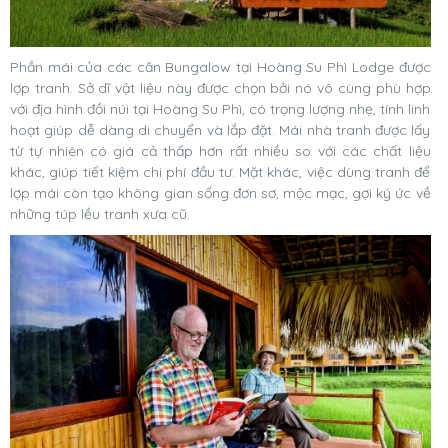
Phần mái của các căn Bungalow tại Hoàng Su Phì Lodge được
lợp tranh. Sở dĩ vật liệu này được chọn bởi nó vô cùng phù hợp
với địa hình đồi núi tại Hoàng Su Phì, có trọng lượng nhẹ, tính linh
hoạt giúp dễ dàng di chuyển và lắp đặt. Mái nhà tranh được lấy
từ tự nhiên có giá cả thấp hơn rất nhiều so với các chất liệu
khác, giúp tiết kiệm chi phí đầu tư. Mặt khác, việc dùng tranh để
lợp mái còn tạo không gian sống đơn sơ, mộc mạc, gợi ký ức về
những túp lều tranh xưa cũ.