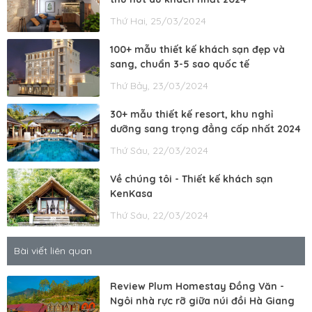
Thứ Hai, 25/03/2024
100+ mẫu thiết kế khách sạn đẹp và
sang, chuẩn 3-5 sao quốc tế
Thứ Bảy, 23/03/2024
30+ mẫu thiết kế resort, khu nghỉ
dưỡng sang trọng đẳng cấp nhất 2024
Thứ Sáu, 22/03/2024
Về chúng tôi - Thiết kế khách sạn
KenKasa
Thứ Sáu, 22/03/2024
Bài viết liên quan
Review Plum Homestay Đồng Văn -
Ngôi nhà rực rỡ giữa núi đồi Hà Giang