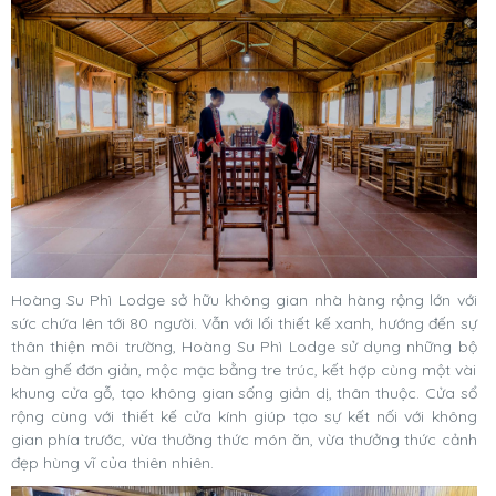
Hoàng Su Phì Lodge sở hữu không gian nhà hàng rộng lớn với
sức chứa lên tới 80 người. Vẫn với lối thiết kế xanh, hướng đến sự
thân thiện môi trường, Hoàng Su Phì Lodge sử dụng những bộ
bàn ghế đơn giản, mộc mạc bằng tre trúc, kết hợp cùng một vài
khung cửa gỗ, tạo không gian sống giản dị, thân thuộc. Cửa sổ
rộng cùng với thiết kế cửa kính giúp tạo sự kết nối với không
gian phía trước, vừa thưởng thức món ăn, vừa thưởng thức cảnh
đẹp hùng vĩ của thiên nhiên.