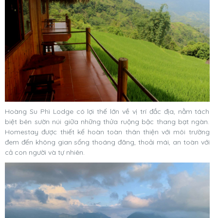
Hoàng Su Phì Lodge có lợi thế lớn về vị trí đắc địa, nằm tách
biệt bên sườn núi giữa những thửa ruộng bậc thang bạt ngàn.
Homestay được thiết kế hoàn toàn thân thiện với môi trường
đem đến không gian sống thoáng đãng, thoải mái, an toàn với
cả con người và tự nhiên.