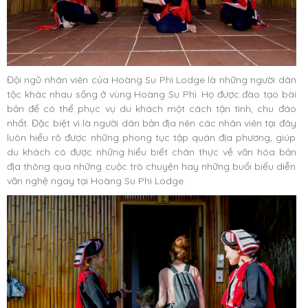
Đội ngũ nhân viên của Hoàng Su Phì Lodge là những người dân
tộc khác nhau sống ở vùng Hoàng Su Phì. Họ được đào tạo bài
bản để có thể phục vụ du khách một cách tận tình, chu đáo
nhất. Đặc biệt vì là người dân bản địa nên các nhân viên tại đây
luôn hiểu rõ được những phong tục tập quán địa phương, giúp
du khách có được những hiểu biết chân thực về văn hóa bản
địa thông qua những cuộc trò chuyện hay những buổi biểu diễn
văn nghệ ngay tại Hoàng Su Phì Lodge.