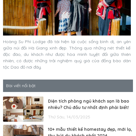
Hoàng Su Phì Lodge đã tái hiện lại cuộc sống bình dị, an yên
giữa núi đồi Hà Giang xinh đẹp. Thông qua những nét thiết kế
độc đáo, du khách như được hòa mình tuyệt đối giữa thiên
nhiên, có được những trải nghiệm quý giá của đồng bào dân
tộc Dao đỏ nơi đây.
Bài viết nổi bật
Diện tích phòng ngủ khách sạn là bao
nhiêu? Chủ đầu tư nhất định phải biết!
Thứ Sáu, 14/03/2025
10+ mẫu thiết kế homestay đẹp, mới lạ,
thu hút du khách nhất 2024