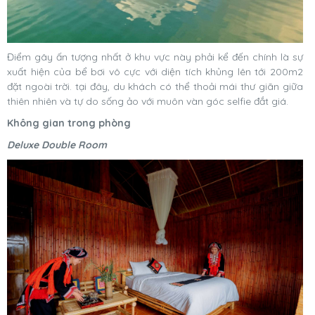
Điểm gây ấn tượng nhất ở khu vực này phải kể đến chính là sự
xuất hiện của bể bơi vô cực với diện tích khủng lên tới 200m2
đặt ngoài trời. tại đây, du khách có thể thoải mái thư giãn giữa
thiên nhiên và tự do sống ảo với muôn vàn góc selfie đắt giá.
Không gian trong phòng
Deluxe Double Room