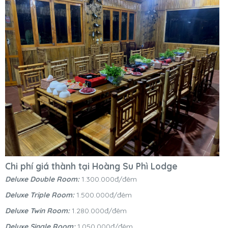
Chi phí giá thành tại Hoàng Su Phì Lodge
Deluxe Double Room:
1.300.000đ/đêm
Deluxe Triple Room:
1.500.000đ/đêm
Deluxe Twin Room:
1.280.000đ/đêm
Deluxe Single Room:
1.050.000đ/đêm