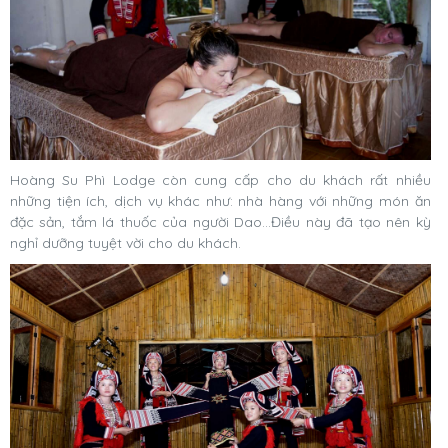
Hoàng Su Phì Lodge còn cung cấp cho du khách rất nhiều
những tiện ích, dịch vụ khác như: nhà hàng với những món ăn
đặc sản, tắm lá thuốc của người Dao…Điều này đã tạo nên kỳ
nghỉ dưỡng tuyệt vời cho du khách.