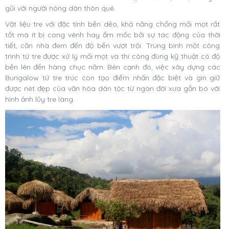
gũi với người nông dân thôn quê.
Vật liệu tre với đặc tính bền dẻo, khả năng chống mối mọt rất
tốt mà ít bị cong vênh hay ẩm mốc bởi sự tác động của thời
tiết, căn nhà đem đến độ bền vượt trội. Trung bình một công
trình từ tre được xử lý mối mọt và thi công đúng kỹ thuật có độ
bền lên đến hàng chục năm. Bên cạnh đó, việc xây dựng các
Bungalow từ tre trúc còn tạo điểm nhấn đặc biệt và gìn giữ
được nét đẹp của văn hóa dân tộc từ ngàn đời xưa gắn bó với
hình ảnh lũy tre làng.