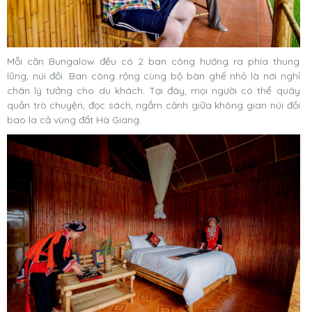
Mỗi căn Bungalow đều có 2 ban công hướng ra phía thung
lũng, núi đồi. Ban công rộng cùng bộ bàn ghế nhỏ là nơi nghỉ
chân lý tưởng cho du khách. Tại đây, mọi người có thể quây
quần trò chuyện, đọc sách, ngắm cảnh giữa không gian núi đồi
bao la cả vùng đất Hà Giang.