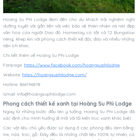
Hoàng Su Phì Lodge đem đến cho du khách trải nghiệm nghỉ
dưỡng tuyệt vời gắn liền với việc bảo vệ thiên nhiên và nét đẹp
văn hóa của người Dao đỏ. Homestay có tất cả 12 Bungalow
riêng, khép kín với phong cách thiết kế độc đáo và nhiều những
tiện ích khác.
Chi tiết thêm về Hoàng Su Phì Lodge:
Fanpage:
https://www.facebook.com/hoangsuphilodge
Website:
https://hoangsuphilodge.com/
Hotline: 866196878
Gmail:
info@hoangsuphilodge.com
Phong cách thiết kế xanh tại Hoàng Su Phì Lodge
Ngay từ những bước đầu lên ý tưởng, Hoàng Su Phì Lodge đã
xác định cho mình hướng đi mới với lối kiến trúc xanh khác biệt.
Các vật liệu chủ yếu được sử dụng ở các phòng đều làm bằng:
tre, nứa, trúc, gỗ…Đây đều là những chất liệu 100% tự nhiên, có