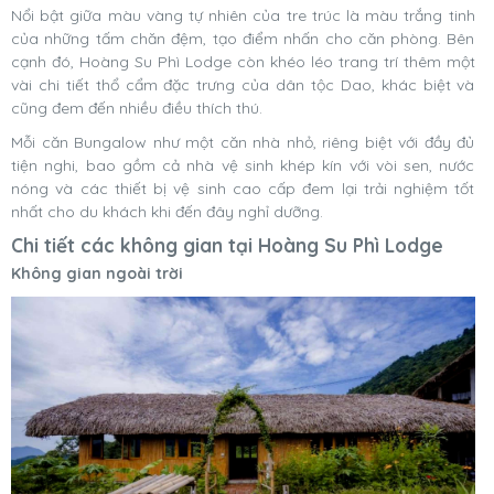
Nổi bật giữa màu vàng tự nhiên của tre trúc là màu trắng tinh
của những tấm chăn đệm, tạo điểm nhấn cho căn phòng. Bên
cạnh đó, Hoàng Su Phì Lodge còn khéo léo trang trí thêm một
vài chi tiết thổ cẩm đặc trưng của dân tộc Dao, khác biệt và
cũng đem đến nhiều điều thích thú.
Mỗi căn Bungalow như một căn nhà nhỏ, riêng biệt với đầy đủ
tiện nghi, bao gồm cả nhà vệ sinh khép kín với vòi sen, nước
nóng và các thiết bị vệ sinh cao cấp đem lại trải nghiệm tốt
nhất cho du khách khi đến đây nghỉ dưỡng.
Chi tiết các không gian tại Hoàng Su Phì Lodge
Không gian ngoài trời