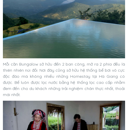
Mỗi căn Bungalow sở hữu đến 2 ban công, mở ra 2 phía đều là
thiên nhiên núi đồi. Nơi đây cũng sở hữu hệ thống bể bơi vô cực
độc đáo mà không nhiều những Homestay tại Hà Giang có
được. Bể luôn được lọc nước bằng hệ thống lọc cao cấp nhằm
đem đến cho du khách những trải nghiệm chân thực nhất, thoải
mái nhất.