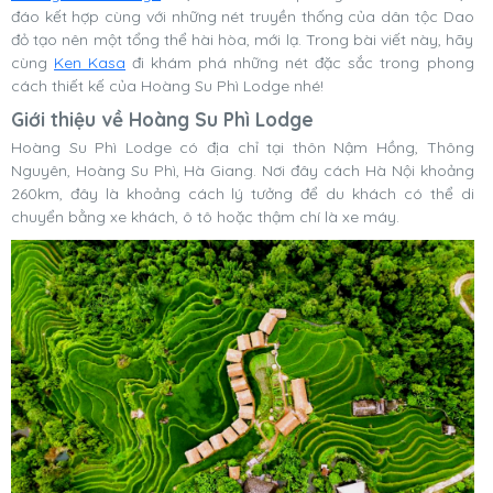
đáo kết hợp cùng với những nét truyền thống của dân tộc Dao
đỏ tạo nên một tổng thể hài hòa, mới lạ. Trong bài viết này, hãy
cùng
Ken Kasa
đi khám phá những nét đặc sắc trong phong
cách thiết kế của Hoàng Su Phì Lodge nhé!
Giới thiệu về Hoàng Su Phì Lodge
Hoàng Su Phì Lodge có địa chỉ tại thôn Nậm Hồng, Thông
Nguyên, Hoàng Su Phì, Hà Giang. Nơi đây cách Hà Nội khoảng
260km, đây là khoảng cách lý tưởng để du khách có thể di
chuyển bằng xe khách, ô tô hoặc thậm chí là xe máy.