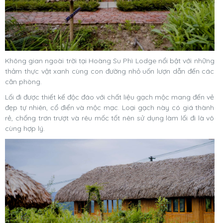
Không gian ngoài trời tại Hoàng Su Phì Lodge nổi bật với những
thảm thực vật xanh cùng con đường nhỏ uốn lượn dẫn đến các
căn phòng.
Lối đi được thiết kế độc đáo với chất liệu gạch mộc mang đến vẻ
đẹp tự nhiên, cổ điển và mộc mạc. Loại gạch này có giá thành
rẻ, chống trơn trượt và rêu mốc tốt nên sử dụng làm lối đi là vô
cùng hợp lý.