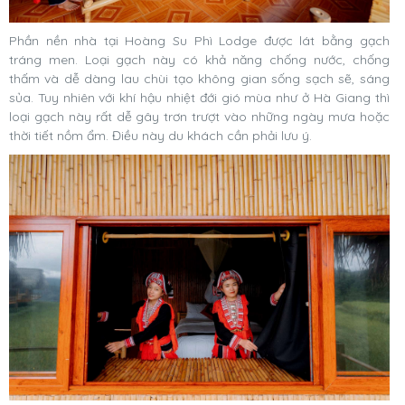
Phần nền nhà tại Hoàng Su Phì Lodge được lát bằng gạch
tráng men. Loại gạch này có khả năng chống nước, chống
thấm và dễ dàng lau chùi tạo không gian sống sạch sẽ, sáng
sủa. Tuy nhiên với khí hậu nhiệt đới gió mùa như ở Hà Giang thì
loại gạch này rất dễ gây trơn trượt vào những ngày mưa hoặc
thời tiết nồm ẩm. Điều này du khách cần phải lưu ý.