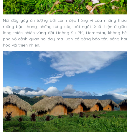
Nơi đây gây ấn tượng bởi cảnh đẹp hùng vĩ của những thửa
ruộng bậc thang, những rừng cây bát ngát. Xuất hiện ở giữa
lòng thiên nhiên vùng đất Hoàng Su Phì, Homestay không hề
phá vỡ cảnh quan nơi đây mà luôn cố gắng bảo tồn, sống hài
hòa với thiên nhiên.