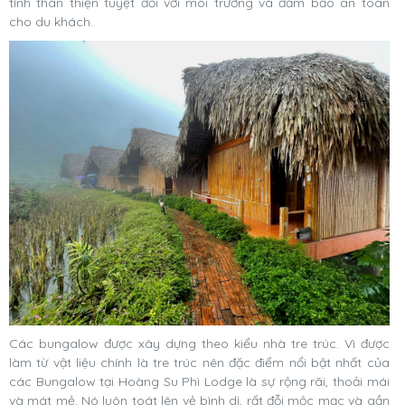
tính thân thiện tuyệt đối với môi trường và đảm bảo an toàn
cho du khách.
Các bungalow được xây dựng theo kiểu nhà tre trúc. Vì được
làm từ vật liệu chính là tre trúc nên đặc điểm nổi bật nhất của
các Bungalow tại Hoàng Su Phì Lodge là sự rộng rãi, thoải mái
và mát mẻ. Nó luôn toát lên vẻ bình dị, rất đỗi mộc mạc và gần