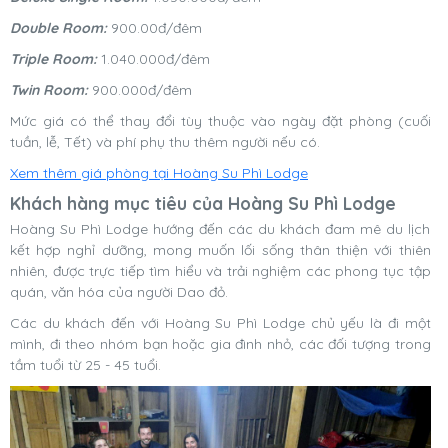
Double Room:
900.00đ/đêm
Triple Room:
1.040.000đ/đêm
Twin Room:
900.000đ/đêm
Mức giá có thể thay đổi tùy thuộc vào ngày đặt phòng (cuối
tuần, lễ, Tết) và phí phụ thu thêm người nếu có.
Xem thêm giá phòng tại Hoàng Su Phì Lodge
Khách hàng mục tiêu của Hoàng Su Phì Lodge
Hoàng Su Phì Lodge hướng đến các du khách đam mê du lịch
kết hợp nghỉ dưỡng, mong muốn lối sống thân thiện với thiên
nhiên, được trực tiếp tìm hiểu và trải nghiệm các phong tục tập
quán, văn hóa của người Dao đỏ.
Các du khách đến với Hoàng Su Phì Lodge chủ yếu là đi một
mình, đi theo nhóm bạn hoặc gia đình nhỏ, các đối tượng trong
tầm tuổi từ 25 - 45 tuổi.